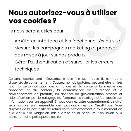
Livraison Mondial Relay offerte à partir de 99€ d'achats
(France, Belgique et Luxembourg)
Nous autorisez-vous à utiliser
Service client
Le Mans
02 43 43 95 56
ou par
mail
vos cookies ?
Ils nous seront utiles pour :
0
Améliorer l'interface et les fonctionnalités du site
Mesurer les campagnes marketing et proposer
Accueil
>
PEINTURES
>
Acrylique
>
Acryliques Extra Fines
>
des mises à jour sur nos produits
Acrylique séchage lent Golden Open 60ml
>
ACRYLIQUE
EXTRA-FINE SÉCHAGE LENT OPEN 60ML MARRON ROUGE
Gérer l'authentification et surveiller les erreurs
PERMANENT S7
techniques
Certains cookies sont nécessaires à des fins techniques, ils sont donc
dispensés de consentement. D'autres, non obligatoires, peuvent être utilisés
pour la personnalisation des annonces et du contenu, la mesure des
annonces et du contenu, la connaissance de l'audience et le
développement de produits, les données de géolocalisation précises et
l'identification par le balayage de l'appareil, le stockage et/ou l'accès aux
informations sur un appareil. Si vous donnez votre consentement, celui-ci
sera valable sur l’ensemble des sous-domaines de Créattitude. Vous
disposez de la possibilité de retirer votre consentement à tout moment en
cliquant sur le widget en bas à droite de la page. Pour en savoir plus,
consulter notre politique de cookie.