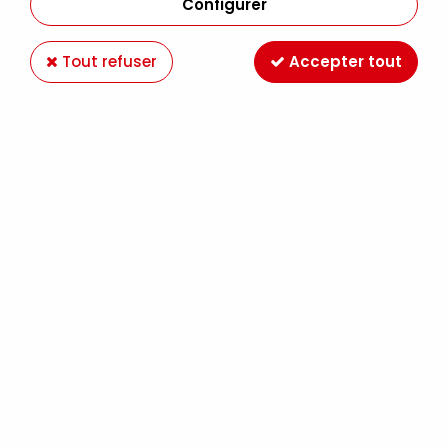
Configurer
Tout refuser
Accepter tout
ACRYLIQUE EXTRA-FINE SÉCHAGE LENT OPEN
60ML MARRON ROUGE PERMANENT S7
Soyez le premier à donner votre avis !