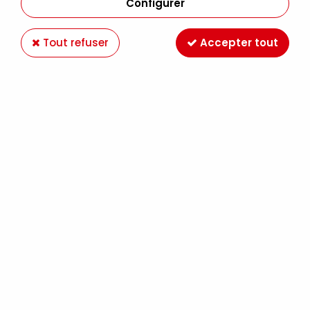
Configurer
Tout refuser
Accepter tout
ACRYLIQUE EXTRA-FINE SÉCHAGE LENT OPEN
60ML BLEU DE COBALT S8
Soyez le premier à donner votre avis !