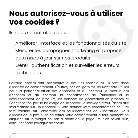
Livraison Mondial Relay offerte à partir de 99€ d'achats
(France, Belgique et Luxembourg)
Nous autorisez-vous à utiliser
Service client
Le Mans
02 43 43 95 56
ou par
mail
vos cookies ?
Ils nous seront utiles pour :
0
Améliorer l'interface et les fonctionnalités du site
Mesurer les campagnes marketing et proposer
Accueil
>
PEINTURES
>
Acrylique
>
Acryliques Extra Fines
>
des mises à jour sur nos produits
Acrylique séchage lent Golden Open 60ml
>
ACRYLIQUE
EXTRA-FINE SÉCHAGE LENT OPEN 60ML BLEU DE COBALT S8
Gérer l'authentification et surveiller les erreurs
techniques
Certains cookies sont nécessaires à des fins techniques, ils sont donc
dispensés de consentement. D'autres, non obligatoires, peuvent être utilisés
pour la personnalisation des annonces et du contenu, la mesure des
annonces et du contenu, la connaissance de l'audience et le
développement de produits, les données de géolocalisation précises et
l'identification par le balayage de l'appareil, le stockage et/ou l'accès aux
informations sur un appareil. Si vous donnez votre consentement, celui-ci
sera valable sur l’ensemble des sous-domaines de Créattitude. Vous
disposez de la possibilité de retirer votre consentement à tout moment en
cliquant sur le widget en bas à droite de la page. Pour en savoir plus,
consulter notre politique de cookie.