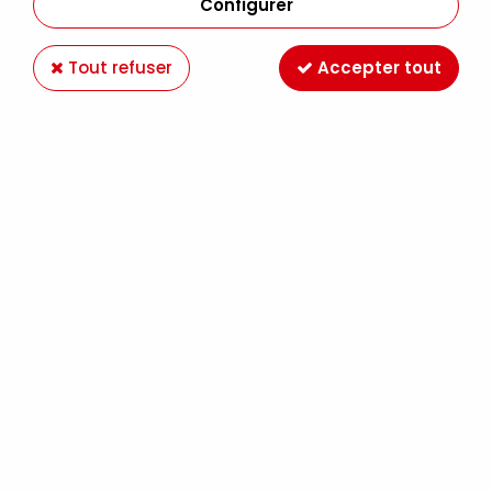
Configurer
Tout refuser
Accepter tout
MOLOTOW 127HS ONE4ALL 2MM CALYPSO 234
Soyez le premier à donner votre avis !