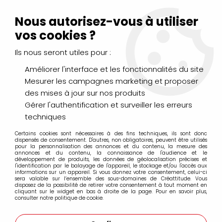
Livraison Mondial Relay offerte à partir de 99€ d'achats
(France, Belgique et Luxembourg)
Nous autorisez-vous à utiliser
Service client
Le Mans
02 43 43 95 56
ou par
mail
vos cookies ?
Ils nous seront utiles pour :
0
Améliorer l'interface et les fonctionnalités du site
Mesurer les campagnes marketing et proposer
Accueil
>
DESSIN & ARTS GRAPHIQUES
>
Marqueurs Acrylique
>
des mises à jour sur nos produits
Marqueurs acrylique Molotow
>
Marqueurs Molotow 127HS 2mm
>
MOLOTOW 127HS ONE4ALL
Gérer l'authentification et surveiller les erreurs
2MM CALYPSO 234
techniques
Certains cookies sont nécessaires à des fins techniques, ils sont donc
dispensés de consentement. D'autres, non obligatoires, peuvent être utilisés
pour la personnalisation des annonces et du contenu, la mesure des
annonces et du contenu, la connaissance de l'audience et le
développement de produits, les données de géolocalisation précises et
l'identification par le balayage de l'appareil, le stockage et/ou l'accès aux
informations sur un appareil. Si vous donnez votre consentement, celui-ci
sera valable sur l’ensemble des sous-domaines de Créattitude. Vous
disposez de la possibilité de retirer votre consentement à tout moment en
cliquant sur le widget en bas à droite de la page. Pour en savoir plus,
consulter notre politique de cookie.