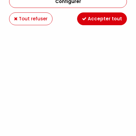
Configurer
Tout refuser
Accepter tout
MOLOTOW 127HS ONE4ALL 2MM HOMARD 010
Soyez le premier à donner votre avis !