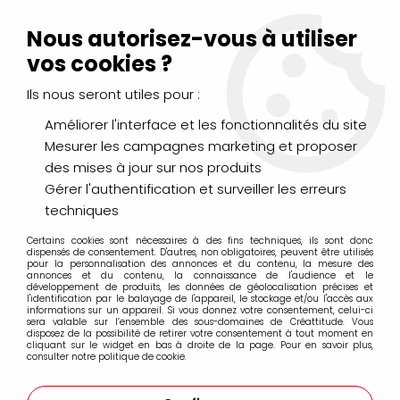
Livraison Mondial Relay offerte à partir de 99€ d'achats
(France, Belgique et Luxembourg)
Nous autorisez-vous à utiliser
Service client
Le Mans
02 43 43 95 56
ou par
mail
vos cookies ?
Ils nous seront utiles pour :
0
Améliorer l'interface et les fonctionnalités du site
Mesurer les campagnes marketing et proposer
Accueil
>
DESSIN & ARTS GRAPHIQUES
>
Marqueurs Acrylique
>
des mises à jour sur nos produits
Marqueurs acrylique Molotow
>
Marqueurs Molotow 127HS 2mm
>
MOLOTOW 127HS ONE4ALL
Gérer l'authentification et surveiller les erreurs
2MM HOMARD 010
techniques
Certains cookies sont nécessaires à des fins techniques, ils sont donc
dispensés de consentement. D'autres, non obligatoires, peuvent être utilisés
pour la personnalisation des annonces et du contenu, la mesure des
annonces et du contenu, la connaissance de l'audience et le
développement de produits, les données de géolocalisation précises et
l'identification par le balayage de l'appareil, le stockage et/ou l'accès aux
informations sur un appareil. Si vous donnez votre consentement, celui-ci
sera valable sur l’ensemble des sous-domaines de Créattitude. Vous
disposez de la possibilité de retirer votre consentement à tout moment en
cliquant sur le widget en bas à droite de la page. Pour en savoir plus,
consulter notre politique de cookie.