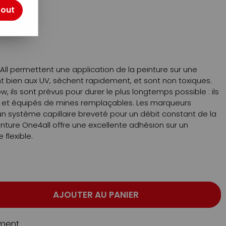
tout
otre avis !
ll permettent une application de la peinture sur une
tent bien aux UV, sèchent rapidement, et sont non toxiques.
w, ils sont prévus pour durer le plus longtemps possible : ils
, et équipés de mines remplaçables. Les marqueurs
n système capillaire breveté pour un débit constant de la
einture One4all offre une excellente adhésion sur un
flexible.
AJOUTER AU PANIER
ment