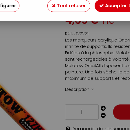
figurer
Tout refuser
Accepter 
Soyez le premier à donner v
4
,
69
€
TTC
Réf. :
127221
Les marqueurs acrylique One4A
infinité de supports. Ils résis
Fidèles à la philosophie Moloto
sont rechargeables à volonté
Molotow One4All disposent d'u
peinture. Une fois sèche, la p
maximum de supports et reste 
Description
Demande de renseigne