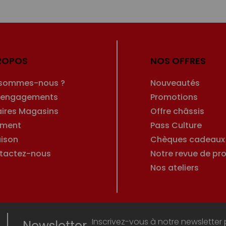
ROPOS
NOS OFFRES
 sommes-nous ?
Nouveautés
 engagements
Promotions
aires Magasins
Offre châssis
ement
Pass Culture
aison
Chèques cadeaux
tactez-nous
Notre revue de pro
Nos ateliers
Inscrivez-vous à notre newsletter 
Newsletter