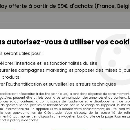
elay offerte à partir de 99€ d'achats (France, Bel
s autorisez-vous à utiliser vos cooki
us seront utiles pour :
liorer l'interface et les fonctionnalités du site
NCEAUX
CHÂSSIS
AÉROGRAPHIE
MODELAG
UTEAUX
CHEVALETS
MODÉLISME
MOULAG
urer les campagnes marketing et proposer des mises à jour
 produits
>
Marqueurs acrylique Molotow
>
Marqueurs Molotow 127HS
er l'authentification et surveiller les erreurs techniques
 cookies sont nécessaires à des fins techniques, ils sont donc dispensés de consentement. 
gatoires, peuvent être utilisés pour la personnalisation des annonces et du contenu, 
onces et du contenu, la connaissance de l'audience et le développement de produ
de géolocalisation précises et l'identification par le balayage de l'appareil, le stock
aux informations sur un appareil. Si vous donnez votre consentement, celui-ci sera va
ble des sous-domaines de Créattitude. Vous disposez de la possibilité de retir
MOLOTOW 127HS
ment à tout moment en cliquant sur le widget en bas à droite de la page. Pour en sav
 notre politique de cookie.
206