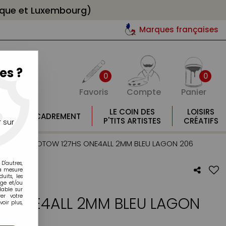
gique et Luxembourg)
Marques françaises
es ?
0
0
Favoris
Compte
Panier
E
LE COIN DES
LOISIRS
ENCADREMENT
E
P'TITS ARTISTES
CRÉATIFS
 sur
 2mm
>
MOLOTOW 127HS ONE4ALL 2MM BLEU LAGON 206
D'autres,
la mesure
its, les
age et/ou
lable sur
er votre
 ONE4ALL 2MM BLEU LAGON
oir plus,