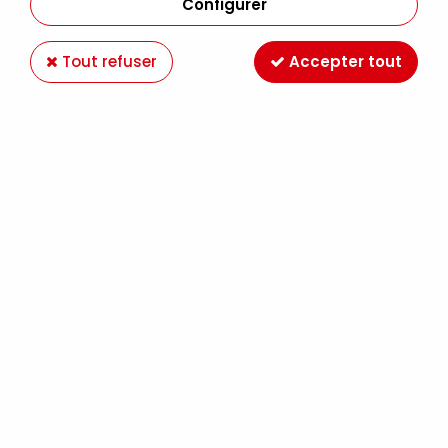
Configurer
Tout refuser
Accepter tout
RECHARGE MOLOTOW ONE4ALL BLEU LAGON
PASTEL 020
Soyez le premier à donner votre avis !