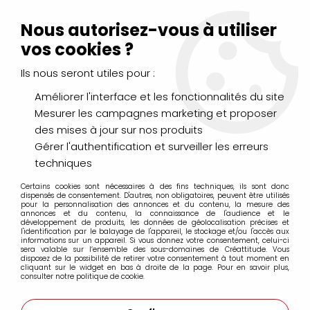
Livraison Mondial Relay offerte à partir de 99€ d'achats
(France, Belgique et Luxembourg)
Nous autorisez-vous à utiliser
Service client
Le Mans
02 43 43 95 56
ou par
mail
vos cookies ?
Ils nous seront utiles pour :
0
Améliorer l'interface et les fonctionnalités du site
Mesurer les campagnes marketing et proposer
Accueil
>
DESSIN & ARTS GRAPHIQUES
>
Marqueurs Acrylique
>
des mises à jour sur nos produits
Marqueurs acrylique Molotow
>
Recharges Molotow
>
RECHARGE MOLOTOW ONE4ALL BLEU LAGON PASTEL 020
Gérer l'authentification et surveiller les erreurs
techniques
Certains cookies sont nécessaires à des fins techniques, ils sont donc
dispensés de consentement. D'autres, non obligatoires, peuvent être utilisés
pour la personnalisation des annonces et du contenu, la mesure des
annonces et du contenu, la connaissance de l'audience et le
développement de produits, les données de géolocalisation précises et
l'identification par le balayage de l'appareil, le stockage et/ou l'accès aux
informations sur un appareil. Si vous donnez votre consentement, celui-ci
sera valable sur l’ensemble des sous-domaines de Créattitude. Vous
disposez de la possibilité de retirer votre consentement à tout moment en
cliquant sur le widget en bas à droite de la page. Pour en savoir plus,
consulter notre politique de cookie.