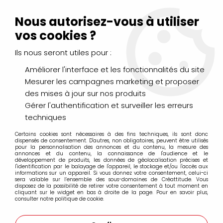
Livraison Mondial Relay offerte à partir de 99€ d'achats
(France, Belgique et Luxembourg)
Nous autorisez-vous à utiliser
Service client
Le Mans
02 43 43 95 56
ou par
mail
vos cookies ?
Ils nous seront utiles pour :
0
Améliorer l'interface et les fonctionnalités du site
Mesurer les campagnes marketing et proposer
Accueil
>
DESSIN & ARTS GRAPHIQUES
>
Marqueurs Acrylique
>
des mises à jour sur nos produits
Marqueurs acrylique Molotow
>
Marqueurs Molotow 127HS 2mm
>
MOLOTOW 127HS ONE4ALL
Gérer l'authentification et surveiller les erreurs
2MM BLEU VERITABLE 204
techniques
Certains cookies sont nécessaires à des fins techniques, ils sont donc
dispensés de consentement. D'autres, non obligatoires, peuvent être utilisés
pour la personnalisation des annonces et du contenu, la mesure des
annonces et du contenu, la connaissance de l'audience et le
développement de produits, les données de géolocalisation précises et
l'identification par le balayage de l'appareil, le stockage et/ou l'accès aux
informations sur un appareil. Si vous donnez votre consentement, celui-ci
sera valable sur l’ensemble des sous-domaines de Créattitude. Vous
disposez de la possibilité de retirer votre consentement à tout moment en
cliquant sur le widget en bas à droite de la page. Pour en savoir plus,
consulter notre politique de cookie.