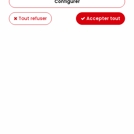
Configurer
Tout refuser
Accepter tout
MOLOTOW 127HS ONE4ALL 2MM BLEU
VERITABLE 204
Soyez le premier à donner votre avis !