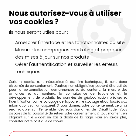
Livraison Mondial Relay offerte à partir de 99€ d'achats
(France, Belgique et Luxembourg)
Nous autorisez-vous à utiliser
Service client
Le Mans
02 43 43 95 56
ou par
mail
vos cookies ?
Ils nous seront utiles pour :
0
Améliorer l'interface et les fonctionnalités du site
Mesurer les campagnes marketing et proposer
Accueil
>
DESSIN & ARTS GRAPHIQUES
>
Marqueurs Acrylique
>
des mises à jour sur nos produits
Marqueurs acrylique Molotow
>
Recharges Molotow
>
RECHARGE MOLOTOW ONE4ALL GRIS FROID PASTEL 203
Gérer l'authentification et surveiller les erreurs
techniques
Certains cookies sont nécessaires à des fins techniques, ils sont donc
dispensés de consentement. D'autres, non obligatoires, peuvent être utilisés
pour la personnalisation des annonces et du contenu, la mesure des
annonces et du contenu, la connaissance de l'audience et le
développement de produits, les données de géolocalisation précises et
l'identification par le balayage de l'appareil, le stockage et/ou l'accès aux
informations sur un appareil. Si vous donnez votre consentement, celui-ci
sera valable sur l’ensemble des sous-domaines de Créattitude. Vous
disposez de la possibilité de retirer votre consentement à tout moment en
cliquant sur le widget en bas à droite de la page. Pour en savoir plus,
consulter notre politique de cookie.