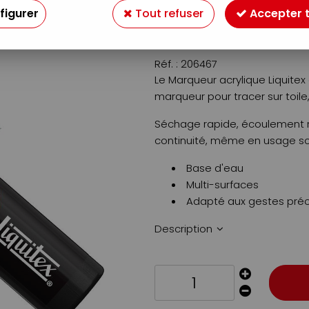
Soyez le premier à donner v
figurer
Tout refuser
Accepter 
9
,
69
€
TTC
Réf. :
206467
Le Marqueur acrylique Liquitex
marqueur pour tracer sur toile, 
Séchage rapide, écoulement ré
continuité, même en usage s
Base d'eau
Multi-surfaces
Adapté aux gestes préc
Description