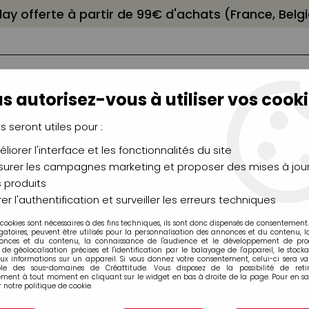
elay offerte à partir de 99€ d'achats (France, Bel
s autorisez-vous à utiliser vos cooki
us seront utiles pour :
liorer l'interface et les fonctionnalités du site
NCEAUX
CHÂSSIS
AÉROGRAPHIE
MODELAG
UTEAUX
CHEVALETS
MODÉLISME
MOULAG
urer les campagnes marketing et proposer des mises à jour
 produits
>
Marqueurs acrylique Liquitex
>
Pointe 15mm
>
MARQUEUR ACRY
er l'authentification et surveiller les erreurs techniques
 cookies sont nécessaires à des fins techniques, ils sont donc dispensés de consentement. 
gatoires, peuvent être utilisés pour la personnalisation des annonces et du contenu, 
onces et du contenu, la connaissance de l'audience et le développement de produ
de géolocalisation précises et l'identification par le balayage de l'appareil, le stock
aux informations sur un appareil. Si vous donnez votre consentement, celui-ci sera va
ble des sous-domaines de Créattitude. Vous disposez de la possibilité de retir
MARQUEUR ACRY
ment à tout moment en cliquant sur le widget en bas à droite de la page. Pour en sav
 notre politique de cookie.