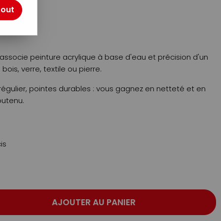
otre avis !
tout
 associe peinture acrylique à base d'eau et précision d'un
bois, verre, textile ou pierre.
gulier, pointes durables : vous gagnez en netteté et en
outenu.
is
AJOUTER AU PANIER