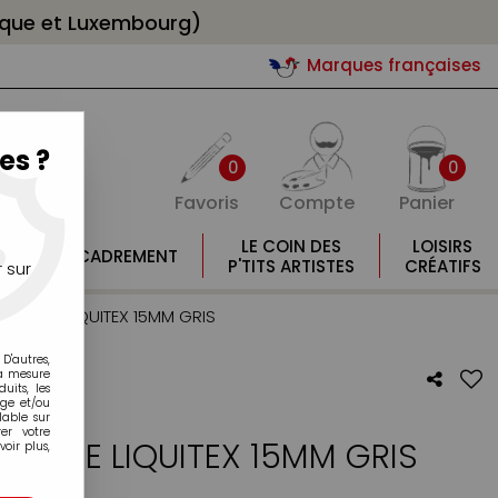
gique et Luxembourg)
Marques françaises
es ?
0
0
Favoris
Compte
Panier
E
LE COIN DES
LOISIRS
ENCADREMENT
E
P'TITS ARTISTES
CRÉATIFS
 sur
LIQUE LIQUITEX 15MM GRIS
D'autres,
la mesure
its, les
age et/ou
lable sur
er votre
LIQUE LIQUITEX 15MM GRIS
oir plus,