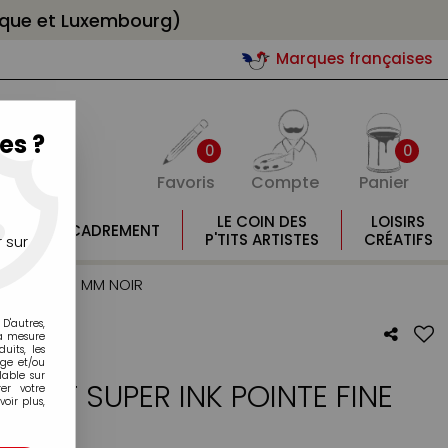
gique et Luxembourg)
Marques françaises
es ?
0
0
Favoris
Compte
Panier
E
LE COIN DES
LOISIRS
ENCADREMENT
E
P'TITS ARTISTES
CRÉATIFS
 sur
TE FINE 0.9 MM NOIR
D'autres,
la mesure
its, les
age et/ou
lable sur
ENT SUPER INK POINTE FINE
er votre
oir plus,