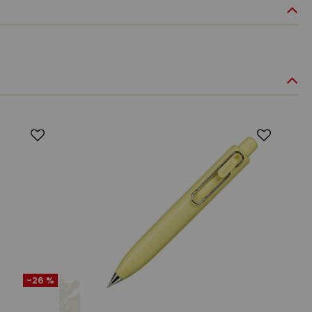
-26 %