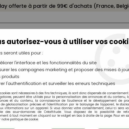
elay offerte à partir de 99€ d'achats (France, Bel
s autorisez-vous à utiliser vos cooki
us seront utiles pour :
liorer l'interface et les fonctionnalités du site
NCEAUX
CHÂSSIS
AÉROGRAPHIE
MODELAG
UTEAUX
CHEVALETS
MODÉLISME
MOULAG
urer les campagnes marketing et proposer des mises à jour
 produits
SUPER INK MARKER UNI BALL
>
MARKEUR PERMANENT SUPER INK POIN
er l'authentification et surveiller les erreurs techniques
 cookies sont nécessaires à des fins techniques, ils sont donc dispensés de consentement. 
gatoires, peuvent être utilisés pour la personnalisation des annonces et du contenu, 
onces et du contenu, la connaissance de l'audience et le développement de produ
de géolocalisation précises et l'identification par le balayage de l'appareil, le stock
aux informations sur un appareil. Si vous donnez votre consentement, celui-ci sera va
MARKEUR PERMAN
ble des sous-domaines de Créattitude. Vous disposez de la possibilité de retir
ment à tout moment en cliquant sur le widget en bas à droite de la page. Pour en sav
0.9 MM NOIR
 notre politique de cookie.