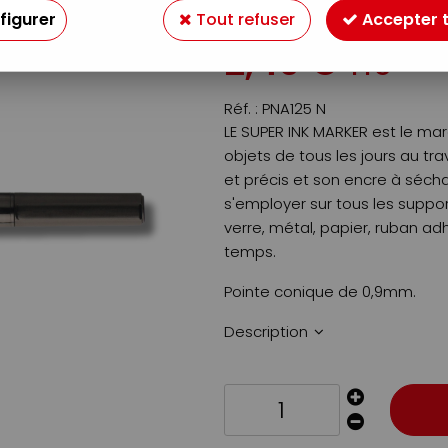
Soyez le premier à donner v
figurer
Tout refuser
Accepter 
2
,
49
€
TTC
Réf. :
PNA125 N
LE SUPER INK MARKER est le ma
objets de tous les jours au tr
et précis et son encre à sécha
s'employer sur tous les suppor
verre, métal, papier, ruban adh
temps.
Pointe conique de 0,9mm.
Description