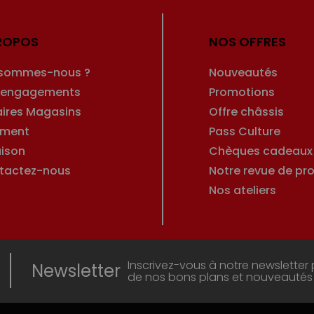
ROPOS
NOS OFFRES
 sommes-nous ?
Nouveautés
 engagements
Promotions
aires Magasins
Offre châssis
ement
Pass Culture
aison
Chèques cadeaux
tactez-nous
Notre revue de pro
Nos ateliers
Inscrivez-vous à notre newsletter 
Newsletter
de nos bons plans et nouveautés