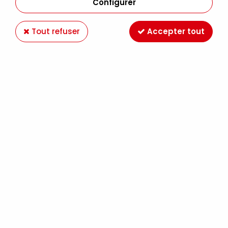
Configurer
Tout refuser
Accepter tout
LOT 3 THERMOMETRES
Soyez le premier à donner votre avis !
4
,
60
€
TTC