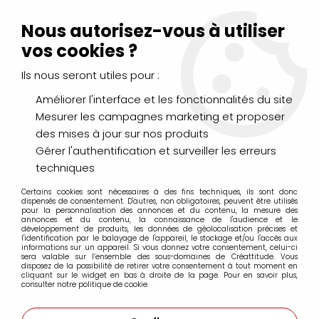
Livraison Mondial Relay offerte à partir de 99€ d'achats
(France, Belgique et Luxembourg)
Nous autorisez-vous à utiliser
Service client
Le Mans
02 43 43 95 56
ou par
mail
vos cookies ?
Ils nous seront utiles pour :
0
Améliorer l'interface et les fonctionnalités du site
Mesurer les campagnes marketing et proposer
Accueil
>
LOISIRS CRÉATIFS
>
Décorations
>
Miniatures
>
LOT 3
des mises à jour sur nos produits
THERMOMETRES
Gérer l'authentification et surveiller les erreurs
techniques
Certains cookies sont nécessaires à des fins techniques, ils sont donc
dispensés de consentement. D'autres, non obligatoires, peuvent être utilisés
pour la personnalisation des annonces et du contenu, la mesure des
annonces et du contenu, la connaissance de l'audience et le
développement de produits, les données de géolocalisation précises et
l'identification par le balayage de l'appareil, le stockage et/ou l'accès aux
informations sur un appareil. Si vous donnez votre consentement, celui-ci
sera valable sur l’ensemble des sous-domaines de Créattitude. Vous
disposez de la possibilité de retirer votre consentement à tout moment en
cliquant sur le widget en bas à droite de la page. Pour en savoir plus,
consulter notre politique de cookie.