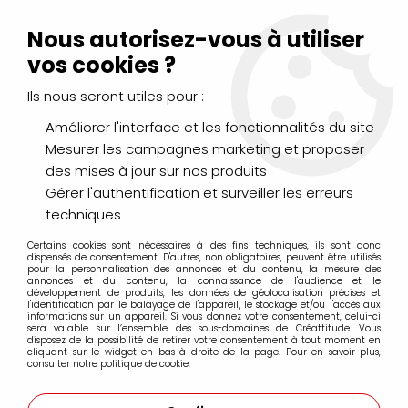
Livraison Mondial Relay offerte à partir de 99€ d'achats
(France, Belgique et Luxembourg)
Nous autorisez-vous à utiliser
Service client
Le Mans
02 43 43 95 56
ou par
mail
vos cookies ?
Ils nous seront utiles pour :
0
Améliorer l'interface et les fonctionnalités du site
Mesurer les campagnes marketing et proposer
Accueil
>
LOISIRS CRÉATIFS
>
Supports à décorer
>
Polystyrène
des mises à jour sur nos produits
Gérer l'authentification et surveiller les erreurs
Polystyrène
techniques
Certains cookies sont nécessaires à des fins techniques, ils sont donc
dispensés de consentement. D'autres, non obligatoires, peuvent être utilisés
pour la personnalisation des annonces et du contenu, la mesure des
Supports en polystyrène
à décorer, utilisez une secouche
annonces et du contenu, la connaissance de l'audience et le
développement de produits, les données de géolocalisation précises et
de gesso et à vos pinceaux avec de la peinture acrylique.
l'identification par le balayage de l'appareil, le stockage et/ou l'accès aux
informations sur un appareil. Si vous donnez votre consentement, celui-ci
Une autre technique épinglez des petits sequins de toutes
sera valable sur l’ensemble des sous-domaines de Créattitude. Vous
disposez de la possibilité de retirer votre consentement à tout moment en
les couleurs.
cliquant sur le widget en bas à droite de la page. Pour en savoir plus,
consulter notre politique de cookie.