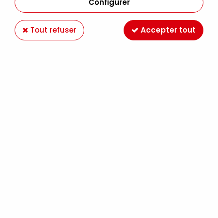
Configurer
FILTRER
Tout refuser
Accepter tout
Aucune correspondance trouvée
Paiement en ligne 100%
Livraison en France et
sécurisé
Europe