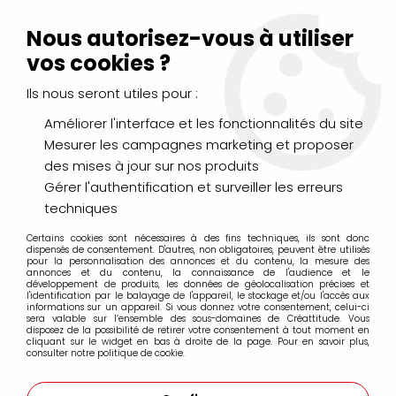
Livraison Mondial Relay offerte à partir de 99€ d'achats
(France, Belgique et Luxembourg)
Nous autorisez-vous à utiliser
Service client
Le Mans
02 43 43 95 56
ou par
mail
vos cookies ?
Ils nous seront utiles pour :
0
Améliorer l'interface et les fonctionnalités du site
Mesurer les campagnes marketing et proposer
Accueil
>
LOISIRS CRÉATIFS
>
Scrapbooking
>
Embellissements
des mises à jour sur nos produits
>
Stickers et chipboards
Gérer l'authentification et surveiller les erreurs
techniques
Stickers et chipboards
Certains cookies sont nécessaires à des fins techniques, ils sont donc
dispensés de consentement. D'autres, non obligatoires, peuvent être utilisés
pour la personnalisation des annonces et du contenu, la mesure des
annonces et du contenu, la connaissance de l'audience et le
Les stickers scrapbooking
regroupe tous les
développement de produits, les données de géolocalisation précises et
l'identification par le balayage de l'appareil, le stockage et/ou l'accès aux
autocollants scrap dont vous avez besoin pour embellir
informations sur un appareil. Si vous donnez votre consentement, celui-ci
sera valable sur l’ensemble des sous-domaines de Créattitude. Vous
vos photos et pages de scrapbooking : stickers 3D,
disposez de la possibilité de retirer votre consentement à tout moment en
cliquant sur le widget en bas à droite de la page. Pour en savoir plus,
stickers strass, stickers alphabet, peel offs et autres minis
consulter notre politique de cookie.
post.