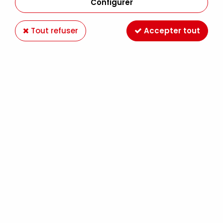
Configurer
Tout refuser
Accepter tout
Paiement en ligne 100%
Livraison en France et
sécurisé
Europe
Expédition Colissimo,
Retrait gratuit au
Mondial Relay France
magasin LE MANS