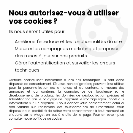
Livraison Mondial Relay offerte à partir de 99€ d'achats
(France, Belgique et Luxembourg)
Nous autorisez-vous à utiliser
Service client
Le Mans
02 43 43 95 56
ou par
mail
vos cookies ?
Ils nous seront utiles pour :
0
Améliorer l'interface et les fonctionnalités du site
Mesurer les campagnes marketing et proposer
Accueil
>
LOISIRS CRÉATIFS
>
Grille
des mises à jour sur nos produits
Gérer l'authentification et surveiller les erreurs
Grille
techniques
Certains cookies sont nécessaires à des fins techniques, ils sont donc
dispensés de consentement. D'autres, non obligatoires, peuvent être utilisés
pour la personnalisation des annonces et du contenu, la mesure des
annonces et du contenu, la connaissance de l'audience et le
développement de produits, les données de géolocalisation précises et
l'identification par le balayage de l'appareil, le stockage et/ou l'accès aux
FILTRER
informations sur un appareil. Si vous donnez votre consentement, celui-ci
sera valable sur l’ensemble des sous-domaines de Créattitude. Vous
disposez de la possibilité de retirer votre consentement à tout moment en
cliquant sur le widget en bas à droite de la page. Pour en savoir plus,
consulter notre politique de cookie.
Aucune correspondance trouvée