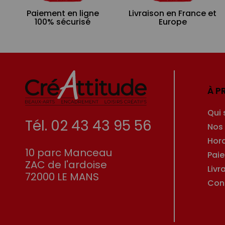
Paiement en ligne
Livraison en France et
100% sécurisé
Europe
À P
Qui
Tél. 02 43 43 95 56
Nos
Hor
10 parc Manceau
Pai
ZAC de l'ardoise
Livr
72000 LE MANS
Con