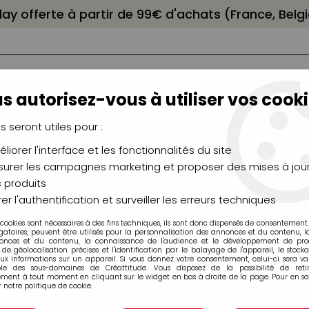
elay offerte à partir de 99€ d'achats (France, Bel
s autorisez-vous à utiliser vos cooki
us seront utiles pour :
liorer l'interface et les fonctionnalités du site
NCEAUX
CHÂSSIS
AÉROGRAPHIE
MODELAG
UTEAUX
CHEVALETS
MODÉLISME
MOULAG
urer les campagnes marketing et proposer des mises à jour
 produits
er l'authentification et surveiller les erreurs techniques
 cookies sont nécessaires à des fins techniques, ils sont donc dispensés de consentement. 
Feutres & Pastels
gatoires, peuvent être utilisés pour la personnalisation des annonces et du contenu, 
onces et du contenu, la connaissance de l'audience et le développement de produ
de géolocalisation précises et l'identification par le balayage de l'appareil, le stock
aux informations sur un appareil. Si vous donnez votre consentement, celui-ci sera va
ble des sous-domaines de Créattitude. Vous disposez de la possibilité de retir
ment à tout moment en cliquant sur le widget en bas à droite de la page. Pour en sav
 notre politique de cookie.