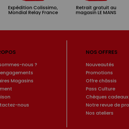
Expédition Colissimo,
Retrait gratuit au
Mondial Relay France
magasin LE MANS
ROPOS
NOS OFFRES
 sommes-nous ?
Nouveautés
 engagements
Promotions
aires Magasins
Offre châssis
ement
Pass Culture
aison
Chèques cadeaux
tactez-nous
Notre revue de pro
Nos ateliers