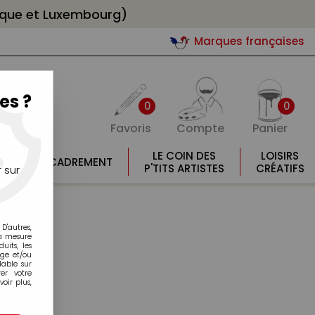
gique et Luxembourg)
Marques françaises
es ?
0
0
Favoris
Compte
Panier
E
LE COIN DES
LOISIRS
ENCADREMENT
E
P'TITS ARTISTES
CRÉATIFS
 sur
D'autres,
la mesure
its, les
age et/ou
lable sur
er votre
oir plus,