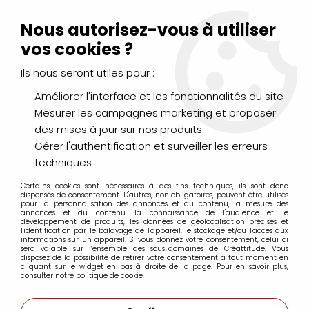
Livraison Mondial Relay offerte à partir de 99€ d'achats
(France, Belgique et Luxembourg)
Nous autorisez-vous à utiliser
Service client
Le Mans
02 43 43 95 56
ou par
mail
vos cookies ?
Ils nous seront utiles pour :
0
Améliorer l'interface et les fonctionnalités du site
Mesurer les campagnes marketing et proposer
Accueil
>
PEINTURES
>
Acrylique
>
Acryliques Fines
>
des mises à jour sur nos produits
LIQUITEX BASICS FLUID
>
LIQUITEX BASICS FLUID TERRE DE SIENNE
NATURELLE 118ML
Gérer l'authentification et surveiller les erreurs
techniques
Certains cookies sont nécessaires à des fins techniques, ils sont donc
dispensés de consentement. D'autres, non obligatoires, peuvent être utilisés
pour la personnalisation des annonces et du contenu, la mesure des
annonces et du contenu, la connaissance de l'audience et le
développement de produits, les données de géolocalisation précises et
l'identification par le balayage de l'appareil, le stockage et/ou l'accès aux
informations sur un appareil. Si vous donnez votre consentement, celui-ci
sera valable sur l’ensemble des sous-domaines de Créattitude. Vous
disposez de la possibilité de retirer votre consentement à tout moment en
cliquant sur le widget en bas à droite de la page. Pour en savoir plus,
consulter notre politique de cookie.