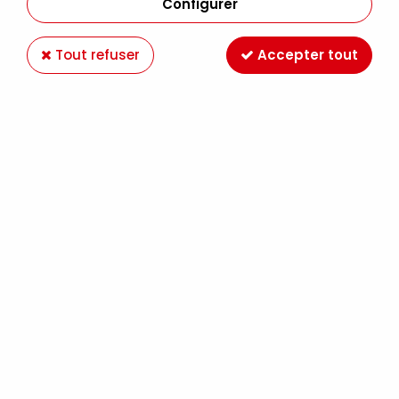
Configurer
Tout refuser
Accepter tout
LIQUITEX BASICS FLUID TERRE DE SIENNE
NATURELLE 118ML
Soyez le premier à donner votre avis !