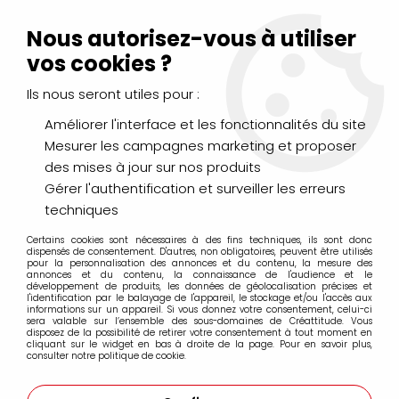
Livraison Mondial Relay offerte à partir de 99€ d'achats
(France, Belgique et Luxembourg)
Nous autorisez-vous à utiliser
Service client
Le Mans
02 43 43 95 56
ou par
mail
vos cookies ?
Ils nous seront utiles pour :
0
Améliorer l'interface et les fonctionnalités du site
Mesurer les campagnes marketing et proposer
Accueil
>
PEINTURES
>
Acrylique
>
Acryliques Extra Fines
>
des mises à jour sur nos produits
Liquitex Acrylic Gouache 59ml
>
LIQUITEX ACRYLIC GOUACHE
59ML JAUNE PRIMAIRE S1
Gérer l'authentification et surveiller les erreurs
techniques
PROMO
-
30
%
Certains cookies sont nécessaires à des fins techniques, ils sont donc
dispensés de consentement. D'autres, non obligatoires, peuvent être utilisés
pour la personnalisation des annonces et du contenu, la mesure des
annonces et du contenu, la connaissance de l'audience et le
développement de produits, les données de géolocalisation précises et
l'identification par le balayage de l'appareil, le stockage et/ou l'accès aux
informations sur un appareil. Si vous donnez votre consentement, celui-ci
sera valable sur l’ensemble des sous-domaines de Créattitude. Vous
disposez de la possibilité de retirer votre consentement à tout moment en
cliquant sur le widget en bas à droite de la page. Pour en savoir plus,
consulter notre politique de cookie.