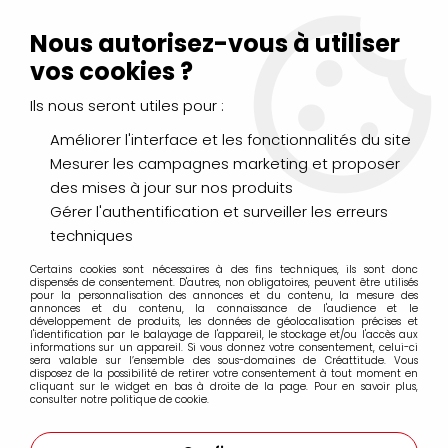
Livraison Mondial Relay offerte à partir de 99€ d'achats
(France, Belgique et Luxembourg)
Nous autorisez-vous à utiliser
Service client
Le Mans
02 43 43 95 56
ou par
mail
vos cookies ?
Ils nous seront utiles pour :
0
Améliorer l'interface et les fonctionnalités du site
Mesurer les campagnes marketing et proposer
Accueil
>
PEINTURES
>
Acrylique
>
Acryliques Extra Fines
>
des mises à jour sur nos produits
Liquitex Acrylic Gouache 59ml
>
LIQUITEX ACRYLIC GOUACHE
59ML BLEU OUTREMER NUANCE ROUGE S1
Gérer l'authentification et surveiller les erreurs
techniques
PROMO
-
30
%
Certains cookies sont nécessaires à des fins techniques, ils sont donc
dispensés de consentement. D'autres, non obligatoires, peuvent être utilisés
pour la personnalisation des annonces et du contenu, la mesure des
annonces et du contenu, la connaissance de l'audience et le
développement de produits, les données de géolocalisation précises et
l'identification par le balayage de l'appareil, le stockage et/ou l'accès aux
informations sur un appareil. Si vous donnez votre consentement, celui-ci
sera valable sur l’ensemble des sous-domaines de Créattitude. Vous
disposez de la possibilité de retirer votre consentement à tout moment en
cliquant sur le widget en bas à droite de la page. Pour en savoir plus,
consulter notre politique de cookie.