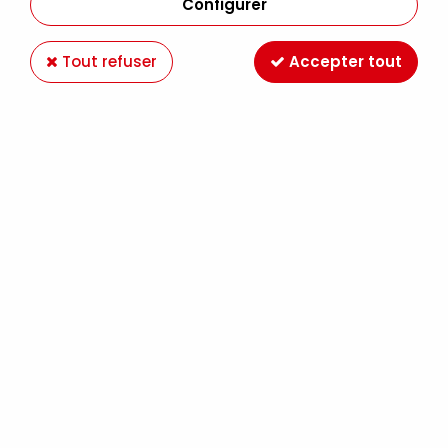
Configurer
Tout refuser
Accepter tout
FEUTRINE A4 BORDEAUX
Soyez le premier à donner votre avis !
0
,
75
€
TTC