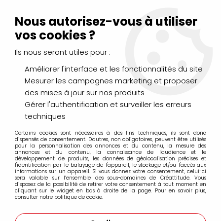
Livraison Mondial Relay offerte à partir de 99€ d'achats
(France, Belgique et Luxembourg)
Nous autorisez-vous à utiliser
Service client
Le Mans
02 43 43 95 56
ou par
mail
vos cookies ?
Ils nous seront utiles pour :
0
Améliorer l'interface et les fonctionnalités du site
Mesurer les campagnes marketing et proposer
Accueil
>
LOISIRS CRÉATIFS
>
Laines et Mercerie créative
>
des mises à jour sur nos produits
Feutrine
>
FEUTRINE A4 BORDEAUX
Gérer l'authentification et surveiller les erreurs
techniques
Certains cookies sont nécessaires à des fins techniques, ils sont donc
dispensés de consentement. D'autres, non obligatoires, peuvent être utilisés
pour la personnalisation des annonces et du contenu, la mesure des
annonces et du contenu, la connaissance de l'audience et le
développement de produits, les données de géolocalisation précises et
l'identification par le balayage de l'appareil, le stockage et/ou l'accès aux
informations sur un appareil. Si vous donnez votre consentement, celui-ci
sera valable sur l’ensemble des sous-domaines de Créattitude. Vous
disposez de la possibilité de retirer votre consentement à tout moment en
cliquant sur le widget en bas à droite de la page. Pour en savoir plus,
consulter notre politique de cookie.