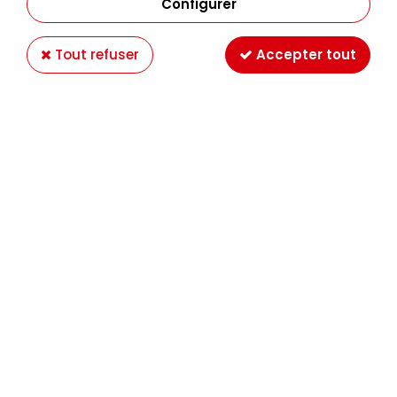
Configurer
Tout refuser
Accepter tout
HUILE EXTRA FINE SENNELIER VERT DE PRUSSE
818 S3
Soyez le premier à donner votre avis !