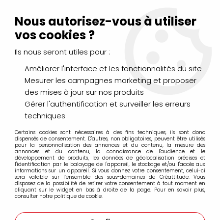
Livraison Mondial Relay offerte à partir de 99€ d'achats
(France, Belgique et Luxembourg)
Nous autorisez-vous à utiliser
Service client
Le Mans
02 43 43 95 56
ou par
mail
vos cookies ?
Ils nous seront utiles pour :
0
Améliorer l'interface et les fonctionnalités du site
Mesurer les campagnes marketing et proposer
Accueil
>
PEINTURES
>
Huile
>
Huiles Extra-Fines
>
des mises à jour sur nos produits
Huile Sennelier Extra Fine 40ml
>
HUILE EXTRA FINE SENNELIER
VERT DE PRUSSE 818 S3
Gérer l'authentification et surveiller les erreurs
techniques
Certains cookies sont nécessaires à des fins techniques, ils sont donc
dispensés de consentement. D'autres, non obligatoires, peuvent être utilisés
pour la personnalisation des annonces et du contenu, la mesure des
annonces et du contenu, la connaissance de l'audience et le
développement de produits, les données de géolocalisation précises et
l'identification par le balayage de l'appareil, le stockage et/ou l'accès aux
informations sur un appareil. Si vous donnez votre consentement, celui-ci
sera valable sur l’ensemble des sous-domaines de Créattitude. Vous
disposez de la possibilité de retirer votre consentement à tout moment en
cliquant sur le widget en bas à droite de la page. Pour en savoir plus,
consulter notre politique de cookie.