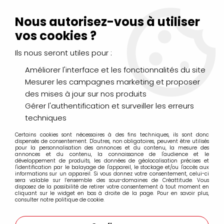
Livraison Mondial Relay offerte à partir de 99€ d'achats
(France, Belgique et Luxembourg)
Nous autorisez-vous à utiliser
Service client
Le Mans
02 43 43 95 56
ou par
mail
vos cookies ?
Ils nous seront utiles pour :
0
Améliorer l'interface et les fonctionnalités du site
Mesurer les campagnes marketing et proposer
Accueil
>
PEINTURES
>
Huile
>
Huiles Extra-Fines
>
des mises à jour sur nos produits
Huile Sennelier Extra Fine 40ml
>
HUILE EXTRA FINE SENNELIER
VERT ANGLAIS FONCE 807 S3
Gérer l'authentification et surveiller les erreurs
techniques
Certains cookies sont nécessaires à des fins techniques, ils sont donc
dispensés de consentement. D'autres, non obligatoires, peuvent être utilisés
pour la personnalisation des annonces et du contenu, la mesure des
annonces et du contenu, la connaissance de l'audience et le
développement de produits, les données de géolocalisation précises et
l'identification par le balayage de l'appareil, le stockage et/ou l'accès aux
informations sur un appareil. Si vous donnez votre consentement, celui-ci
sera valable sur l’ensemble des sous-domaines de Créattitude. Vous
disposez de la possibilité de retirer votre consentement à tout moment en
cliquant sur le widget en bas à droite de la page. Pour en savoir plus,
consulter notre politique de cookie.