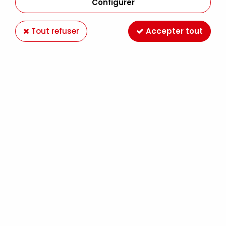
Configurer
Tout refuser
Accepter tout
HUILE EXTRA FINE SENNELIER VERT ANGLAIS
FONCE 807 S3
1
Avis
Donnez votre avis