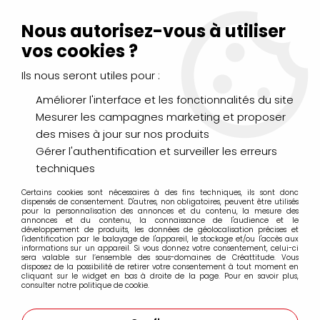
Livraison Mondial Relay offerte à partir de 99€ d'achats
(France, Belgique et Luxembourg)
Nous autorisez-vous à utiliser
Service client
Le Mans
02 43 43 95 56
ou par
mail
vos cookies ?
Ils nous seront utiles pour :
0
Améliorer l'interface et les fonctionnalités du site
Mesurer les campagnes marketing et proposer
Accueil
>
PEINTURES
>
Huile
>
Huiles Extra-Fines
>
des mises à jour sur nos produits
Huile Sennelier Extra Fine 40ml
>
HUILE EXTRA FINE SENNELIER
VERT ANGLAIS CLAIR 805 S3
Gérer l'authentification et surveiller les erreurs
techniques
Certains cookies sont nécessaires à des fins techniques, ils sont donc
dispensés de consentement. D'autres, non obligatoires, peuvent être utilisés
pour la personnalisation des annonces et du contenu, la mesure des
annonces et du contenu, la connaissance de l'audience et le
développement de produits, les données de géolocalisation précises et
l'identification par le balayage de l'appareil, le stockage et/ou l'accès aux
informations sur un appareil. Si vous donnez votre consentement, celui-ci
sera valable sur l’ensemble des sous-domaines de Créattitude. Vous
disposez de la possibilité de retirer votre consentement à tout moment en
cliquant sur le widget en bas à droite de la page. Pour en savoir plus,
consulter notre politique de cookie.