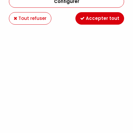
Configurer
Tout refuser
Accepter tout
HUILE EXTRA FINE SENNELIER VERT ANGLAIS
CLAIR 805 S3
Soyez le premier à donner votre avis !