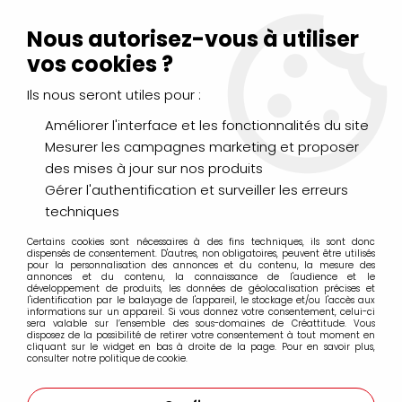
Livraison Mondial Relay offerte à partir de 99€ d'achats
(France, Belgique et Luxembourg)
Nous autorisez-vous à utiliser
Service client
Le Mans
02 43 43 95 56
ou par
mail
vos cookies ?
Ils nous seront utiles pour :
0
Améliorer l'interface et les fonctionnalités du site
Mesurer les campagnes marketing et proposer
Accueil
>
PEINTURES
>
Huile
>
Huiles Extra-Fines
>
des mises à jour sur nos produits
Huile Sennelier Extra Fine 40ml
>
HUILE EXTRA FINE SENNELIER
SEPIA 438 S1
Gérer l'authentification et surveiller les erreurs
techniques
Certains cookies sont nécessaires à des fins techniques, ils sont donc
dispensés de consentement. D'autres, non obligatoires, peuvent être utilisés
pour la personnalisation des annonces et du contenu, la mesure des
annonces et du contenu, la connaissance de l'audience et le
développement de produits, les données de géolocalisation précises et
l'identification par le balayage de l'appareil, le stockage et/ou l'accès aux
informations sur un appareil. Si vous donnez votre consentement, celui-ci
sera valable sur l’ensemble des sous-domaines de Créattitude. Vous
disposez de la possibilité de retirer votre consentement à tout moment en
cliquant sur le widget en bas à droite de la page. Pour en savoir plus,
consulter notre politique de cookie.