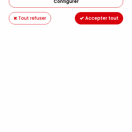
Configurer
Tout refuser
Accepter tout
HUILE EXTRA FINE SENNELIER SEPIA 438 S1
Soyez le premier à donner votre avis !
8
,
49
€
TTC