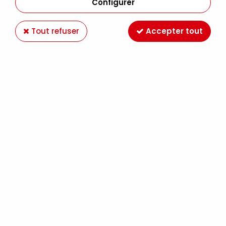
Configurer
Tout refuser
Accepter tout
HUILE EXTRA FINE SENNELIER ROSE CHAIR 650
S2
Soyez le premier à donner votre avis !