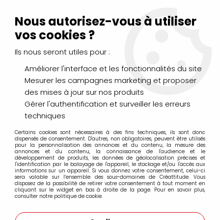
Livraison Mondial Relay offerte à partir de 99€ d'achats
(France, Belgique et Luxembourg)
Nous autorisez-vous à utiliser
Service client
Le Mans
02 43 43 95 56
ou par
mail
vos cookies ?
Ils nous seront utiles pour :
0
Améliorer l'interface et les fonctionnalités du site
Mesurer les campagnes marketing et proposer
Accueil
>
PEINTURES
>
Huile
>
Huiles Extra-Fines
>
des mises à jour sur nos produits
Huile Sennelier Extra Fine 40ml
>
HUILE EXTRA FINE SENNELIER
ROSE CHAIR 650 S2
Gérer l'authentification et surveiller les erreurs
techniques
Certains cookies sont nécessaires à des fins techniques, ils sont donc
dispensés de consentement. D'autres, non obligatoires, peuvent être utilisés
pour la personnalisation des annonces et du contenu, la mesure des
annonces et du contenu, la connaissance de l'audience et le
développement de produits, les données de géolocalisation précises et
l'identification par le balayage de l'appareil, le stockage et/ou l'accès aux
informations sur un appareil. Si vous donnez votre consentement, celui-ci
sera valable sur l’ensemble des sous-domaines de Créattitude. Vous
disposez de la possibilité de retirer votre consentement à tout moment en
cliquant sur le widget en bas à droite de la page. Pour en savoir plus,
consulter notre politique de cookie.