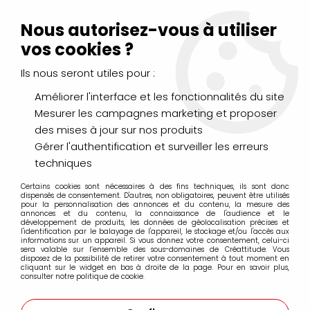
Livraison Mondial Relay offerte à partir de 99€ d'achats
(France, Belgique et Luxembourg)
Nous autorisez-vous à utiliser
Service client
Le Mans
02 43 43 95 56
ou par
mail
vos cookies ?
Ils nous seront utiles pour :
0
Améliorer l'interface et les fonctionnalités du site
Mesurer les campagnes marketing et proposer
Accueil
>
PEINTURES
>
Huile
>
Huiles Extra-Fines
>
des mises à jour sur nos produits
Huile Sennelier Extra Fine 40ml
>
HUILE EXTRA FINE SENNELIER
BRUN VAN DYCK FONCE 411 S1
Gérer l'authentification et surveiller les erreurs
techniques
Certains cookies sont nécessaires à des fins techniques, ils sont donc
dispensés de consentement. D'autres, non obligatoires, peuvent être utilisés
pour la personnalisation des annonces et du contenu, la mesure des
annonces et du contenu, la connaissance de l'audience et le
développement de produits, les données de géolocalisation précises et
l'identification par le balayage de l'appareil, le stockage et/ou l'accès aux
informations sur un appareil. Si vous donnez votre consentement, celui-ci
sera valable sur l’ensemble des sous-domaines de Créattitude. Vous
disposez de la possibilité de retirer votre consentement à tout moment en
cliquant sur le widget en bas à droite de la page. Pour en savoir plus,
consulter notre politique de cookie.