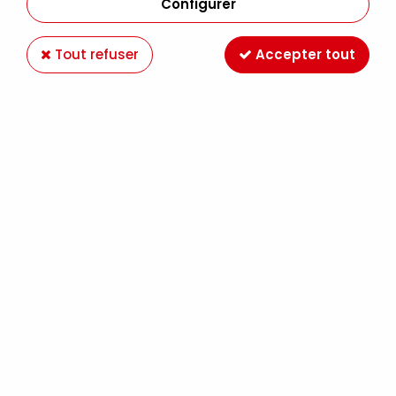
Configurer
Tout refuser
Accepter tout
HUILE EXTRA FINE SENNELIER BRUN VAN DYCK
FONCE 411 S1
Soyez le premier à donner votre avis !