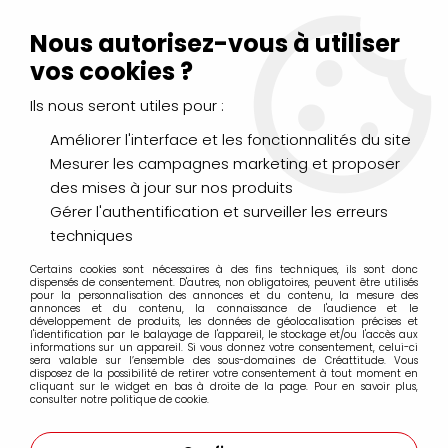
Livraison Mondial Relay offerte à partir de 99€ d'achats
(France, Belgique et Luxembourg)
Nous autorisez-vous à utiliser
Service client
Le Mans
02 43 43 95 56
ou par
mail
vos cookies ?
Ils nous seront utiles pour :
0
Améliorer l'interface et les fonctionnalités du site
Mesurer les campagnes marketing et proposer
Accueil
>
PEINTURES
>
Huile
>
Huiles Extra-Fines
>
des mises à jour sur nos produits
Huile Rembrandt Extra Fine
>
HUILE EXTRA-FINE REMBRANDT
BLANC DE TITANE
Gérer l'authentification et surveiller les erreurs
techniques
PROMO
-
15
%
Certains cookies sont nécessaires à des fins techniques, ils sont donc
dispensés de consentement. D'autres, non obligatoires, peuvent être utilisés
pour la personnalisation des annonces et du contenu, la mesure des
annonces et du contenu, la connaissance de l'audience et le
développement de produits, les données de géolocalisation précises et
l'identification par le balayage de l'appareil, le stockage et/ou l'accès aux
informations sur un appareil. Si vous donnez votre consentement, celui-ci
sera valable sur l’ensemble des sous-domaines de Créattitude. Vous
disposez de la possibilité de retirer votre consentement à tout moment en
cliquant sur le widget en bas à droite de la page. Pour en savoir plus,
consulter notre politique de cookie.