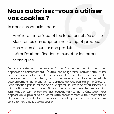
Livraison Mondial Relay offerte à partir de 99€ d'achats
(France, Belgique et Luxembourg)
Nous autorisez-vous à utiliser
Service client
Le Mans
02 43 43 95 56
ou par
mail
vos cookies ?
Ils nous seront utiles pour :
0
Améliorer l'interface et les fonctionnalités du site
Mesurer les campagnes marketing et proposer
Accueil
>
PEINTURES
>
Huile
>
des mises à jour sur nos produits
Additifs, Médiums, Apprêts, Essences
>
HUILE D'OEILLETTE
CLARIFIEE 75 ML
Gérer l'authentification et surveiller les erreurs
techniques
Certains cookies sont nécessaires à des fins techniques, ils sont donc
dispensés de consentement. D'autres, non obligatoires, peuvent être utilisés
pour la personnalisation des annonces et du contenu, la mesure des
annonces et du contenu, la connaissance de l'audience et le
développement de produits, les données de géolocalisation précises et
l'identification par le balayage de l'appareil, le stockage et/ou l'accès aux
informations sur un appareil. Si vous donnez votre consentement, celui-ci
sera valable sur l’ensemble des sous-domaines de Créattitude. Vous
disposez de la possibilité de retirer votre consentement à tout moment en
cliquant sur le widget en bas à droite de la page. Pour en savoir plus,
consulter notre politique de cookie.