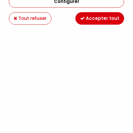
Configurer
Tout refuser
Accepter tout
HUILE D'OEILLETTE CLARIFIEE 75 ML
Soyez le premier à donner votre avis !
7
,
99
€
TTC