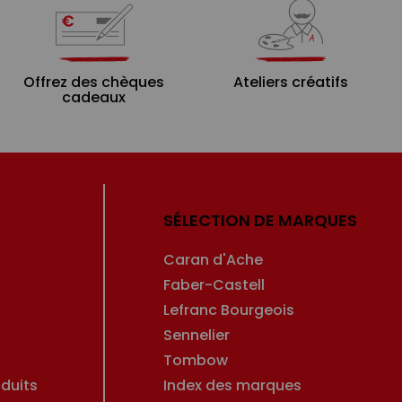
Offrez des chèques
Ateliers créatifs
cadeaux
SÉLECTION DE MARQUES
Caran d'Ache
Faber-Castell
Lefranc Bourgeois
Sennelier
Tombow
duits
Index des marques