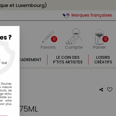
gique et Luxembourg)
Marques françaises
es ?
0
0
Favoris
Compte
Panier
E
LE COIN DES
LOISIRS
ENCADREMENT
E
P'TITS ARTISTES
CRÉATIFS
 sur
D'autres,
la mesure
its, les
age et/ou
lable sur
er votre
oir plus,
TISAN 75ML