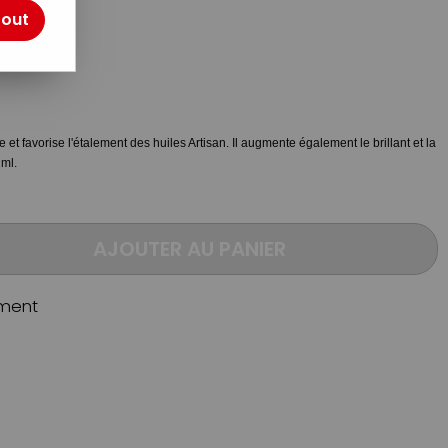
otre avis !
tout
e et favorise l'étalement des huiles Artisan. Il augmente également le brillant et la
 ml.
AJOUTER AU PANIER
ment