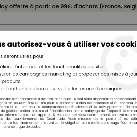
elay offerte à partir de 99€ d'achats (France, Bel
s autorisez-vous à utiliser vos cooki
us seront utiles pour :
liorer l'interface et les fonctionnalités du site
NCEAUX
CHÂSSIS
AÉROGRAPHIE
MODELAG
UTEAUX
CHEVALETS
MODÉLISME
MOULAG
urer les campagnes marketing et proposer des mises à jour
 produits
sences
>
HUILE DE LIN ARTISAN 75ML
er l'authentification et surveiller les erreurs techniques
 cookies sont nécessaires à des fins techniques, ils sont donc dispensés de consentement. 
gatoires, peuvent être utilisés pour la personnalisation des annonces et du contenu, 
onces et du contenu, la connaissance de l'audience et le développement de produ
de géolocalisation précises et l'identification par le balayage de l'appareil, le stock
aux informations sur un appareil. Si vous donnez votre consentement, celui-ci sera va
ble des sous-domaines de Créattitude. Vous disposez de la possibilité de retir
ment à tout moment en cliquant sur le widget en bas à droite de la page. Pour en sav
HUILE DE LIN AR
 notre politique de cookie.