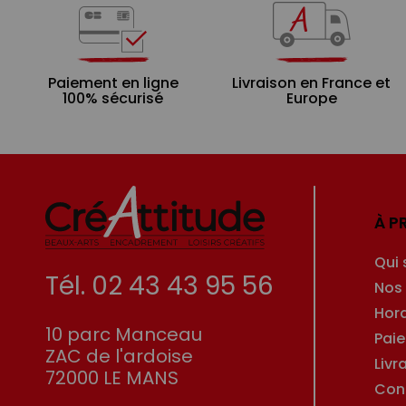
Paiement en ligne
Livraison en France et
100% sécurisé
Europe
À P
Qui
Tél. 02 43 43 95 56
Nos
Hor
10 parc Manceau
Pai
ZAC de l'ardoise
Livr
72000 LE MANS
Con