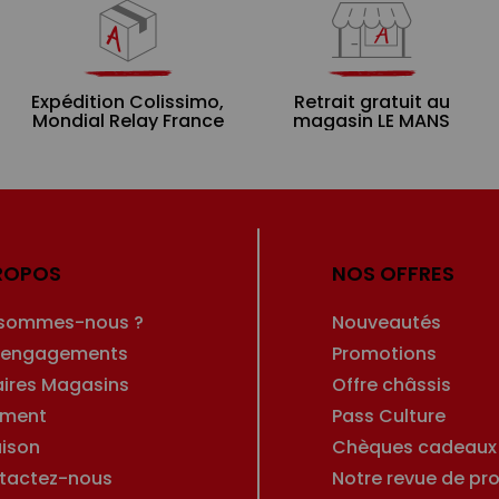
Expédition Colissimo,
Retrait gratuit au
Mondial Relay France
magasin LE MANS
ROPOS
NOS OFFRES
 sommes-nous ?
Nouveautés
 engagements
Promotions
aires Magasins
Offre châssis
ement
Pass Culture
aison
Chèques cadeaux
tactez-nous
Notre revue de pro