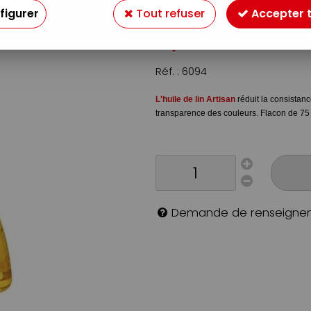
Soyez le premier à donner v
figurer
Tout refuser
Accepter 
4
,
50
€
TTC
Réf. :
6094
L'huile de lin Artisan
réduit la consistanc
transparence des couleurs. Flacon de 75
Demande de renseigne