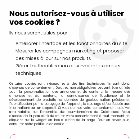
Livraison Mondial Relay offerte à partir de 99€ d'achats
(France, Belgique et Luxembourg)
Nous autorisez-vous à utiliser
Service client
Le Mans
02 43 43 95 56
ou par
mail
vos cookies ?
Ils nous seront utiles pour :
0
Améliorer l'interface et les fonctionnalités du site
Mesurer les campagnes marketing et proposer
Accueil
>
PEINTURES
>
Huile
>
des mises à jour sur nos produits
Additifs, Médiums, Apprêts, Essences
>
HUILE DE CARTHAME
RAFFINEE 75 ML SENNELIER
Gérer l'authentification et surveiller les erreurs
techniques
Certains cookies sont nécessaires à des fins techniques, ils sont donc
dispensés de consentement. D'autres, non obligatoires, peuvent être utilisés
pour la personnalisation des annonces et du contenu, la mesure des
annonces et du contenu, la connaissance de l'audience et le
développement de produits, les données de géolocalisation précises et
l'identification par le balayage de l'appareil, le stockage et/ou l'accès aux
informations sur un appareil. Si vous donnez votre consentement, celui-ci
sera valable sur l’ensemble des sous-domaines de Créattitude. Vous
disposez de la possibilité de retirer votre consentement à tout moment en
cliquant sur le widget en bas à droite de la page. Pour en savoir plus,
consulter notre politique de cookie.