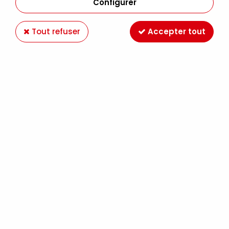
Configurer
Tout refuser
Accepter tout
HUILE DE CARTHAME RAFFINEE 75 ML
SENNELIER
Soyez le premier à donner votre avis !