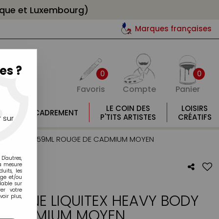
gique et Luxembourg)
Marques françaises
es ?
0
0
Favoris
Compte
Panier
E
LE COIN DES
LOISIRS
ENCADREMENT
E
P'TITS ARTISTES
CRÉATIFS
 sur
 HEAVY BODY 59ML ROUGE DE CADMIUM MOYEN
D'autres,
la mesure
its, les
age et/ou
lable sur
er votre
A-FINE LIQUITEX HEAVY BODY
oir plus,
E CADMIUM MOYEN