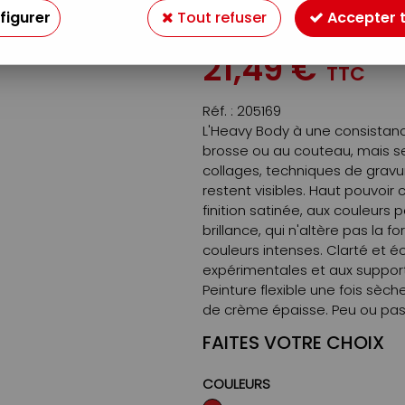
figurer
Tout refuser
Accepter 
Soyez le premier à donner v
21
,
49
€
TTC
Réf. :
205169
L'Heavy Body à une consistance
brosse ou au couteau, mais se
collages, techniques de grav
restent visibles. Haut pouvoir
finition satinée, aux couleurs
brillance, qui n'altère pas la
couleurs intenses. Clarté et 
expérimentales et aux support
Peinture flexible une fois sè
de crème épaisse. Peu ou pas 
FAITES VOTRE CHOIX
COULEURS