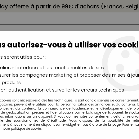
elay offerte à partir de 99€ d'achats (France, Bel
s autorisez-vous à utiliser vos cooki
us seront utiles pour :
liorer l'interface et les fonctionnalités du site
NCEAUX
CHÂSSIS
AÉROGRAPHIE
MODELAG
UTEAUX
CHEVALETS
MODÉLISME
MOULAG
urer les campagnes marketing et proposer des mises à jour
 produits
uitex Heavy Body Extra Fine
>
ACRYLIQUE EXTRA-FINE LIQUITEX
er l'authentification et surveiller les erreurs techniques
 cookies sont nécessaires à des fins techniques, ils sont donc dispensés de consentement. 
gatoires, peuvent être utilisés pour la personnalisation des annonces et du contenu, 
onces et du contenu, la connaissance de l'audience et le développement de produ
de géolocalisation précises et l'identification par le balayage de l'appareil, le stock
aux informations sur un appareil. Si vous donnez votre consentement, celui-ci sera va
ble des sous-domaines de Créattitude. Vous disposez de la possibilité de retir
ACRYLIQUE EXTR
ment à tout moment en cliquant sur le widget en bas à droite de la page. Pour en sav
 notre politique de cookie.
59ML ROUGE D