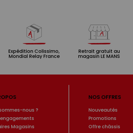
Expédition Colissimo,
Retrait gratuit au
Mondial Relay France
magasin LE MANS
ROPOS
NOS OFFRES
 sommes-nous ?
Nouveautés
 engagements
Promotions
aires Magasins
Offre châssis