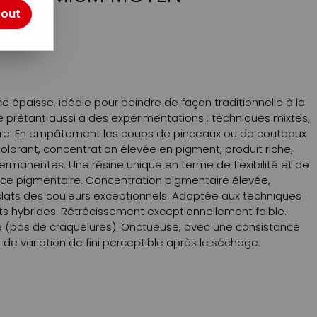
tout
otre avis !
 épaisse, idéale pour peindre de façon traditionnelle à la
 prêtant aussi à des expérimentations : techniques mixtes,
ure. En empâtement les coups de pinceaux ou de couteaux
 colorant, concentration élevée en pigment, produit riche,
 permanentes. Une résine unique en terme de flexibilité et de
 force pigmentaire. Concentration pigmentaire élevée,
éclats des couleurs exceptionnels. Adaptée aux techniques
s hybrides. Rétrécissement exceptionnellement faible.
che (pas de craquelures). Onctueuse, avec une consistance
de variation de fini perceptible après le séchage.