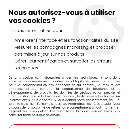
Livraison Mondial Relay offerte à partir de 99€ d'achats
(France, Belgique et Luxembourg)
Nous autorisez-vous à utiliser
Service client
Le Mans
02 43 43 95 56
ou par
mail
vos cookies ?
Ils nous seront utiles pour :
0
Améliorer l'interface et les fonctionnalités du site
Mesurer les campagnes marketing et proposer
Accueil
>
PEINTURES
>
Gouache
>
des mises à jour sur nos produits
Gouache étude Lefranc Bourgeois
>
GOUACHE ETUDE
LEFRANC BOURGEOIS 80ML BLANC
Gérer l'authentification et surveiller les erreurs
techniques
Certains cookies sont nécessaires à des fins techniques, ils sont donc
dispensés de consentement. D'autres, non obligatoires, peuvent être utilisés
pour la personnalisation des annonces et du contenu, la mesure des
annonces et du contenu, la connaissance de l'audience et le
développement de produits, les données de géolocalisation précises et
l'identification par le balayage de l'appareil, le stockage et/ou l'accès aux
informations sur un appareil. Si vous donnez votre consentement, celui-ci
sera valable sur l’ensemble des sous-domaines de Créattitude. Vous
disposez de la possibilité de retirer votre consentement à tout moment en
cliquant sur le widget en bas à droite de la page. Pour en savoir plus,
consulter notre politique de cookie.