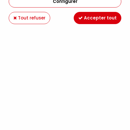
Configurer
Tout refuser
Accepter tout
GOUACHE ETUDE LEFRANC BOURGEOIS 80ML
BLANC
Soyez le premier à donner votre avis !