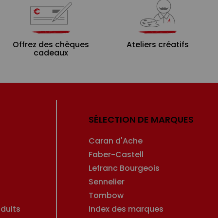
Offrez des chèques
Ateliers créatifs
cadeaux
SÉLECTION DE MARQUES
Caran d'Ache
Faber-Castell
Lefranc Bourgeois
Sennelier
Tombow
duits
Index des marques