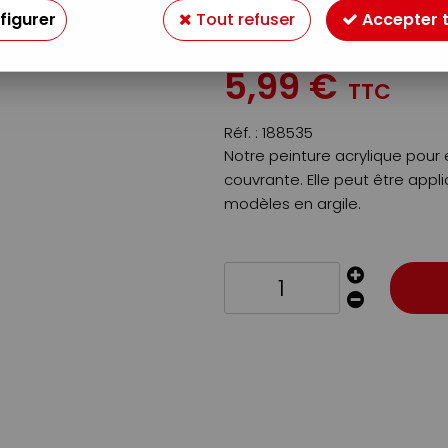
500ML
figurer
Tout refuser
Accepter 
Soyez le premier à donner v
5
,
99
€
TTC
Réf. :
188535
Notre peinture acrylique pour 
couvrante. Elle peut être appl
modèles en argile.