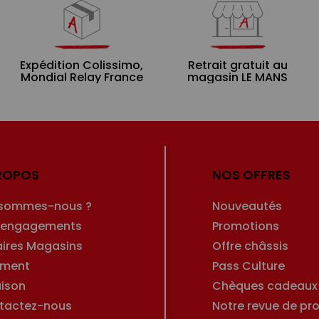
Expédition Colissimo,
Retrait gratuit au
Mondial Relay France
magasin LE MANS
ROPOS
NOS OFFRES
 sommes-nous ?
Nouveautés
 engagements
Promotions
aires Magasins
Offre châssis
ement
Pass Culture
aison
Chèques cadeaux
tactez-nous
Notre revue de pro