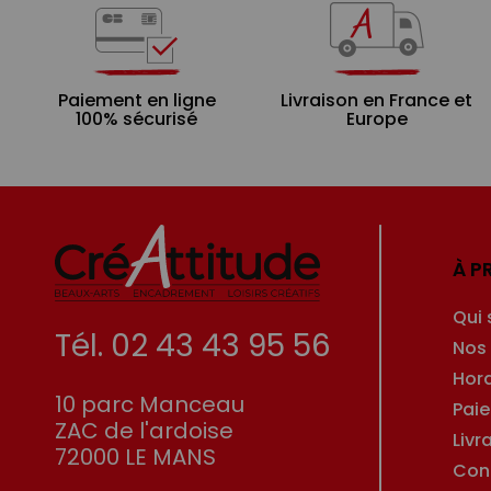
Paiement en ligne
Livraison en France et
100% sécurisé
Europe
À P
Qui
Tél. 02 43 43 95 56
Nos
Hor
10 parc Manceau
Pai
ZAC de l'ardoise
Livr
72000 LE MANS
Con