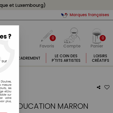
gique et Luxembourg)
Marques françaises
es ?
0
0
Favoris
Compte
Panier
E
LE COIN DES
LOISIRS
ENCADREMENT
E
P'TITS ARTISTES
CRÉATIFS
 sur
L
D'autres,
la mesure
its, les
age et/ou
lable sur
er votre
oir plus,
INEE EDUCATION MARRON