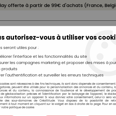
elay offerte à partir de 99€ d'achats (France, Bel
s autorisez-vous à utiliser vos cooki
us seront utiles pour :
liorer l'interface et les fonctionnalités du site
NCEAUX
CHÂSSIS
AÉROGRAPHIE
MODELAG
UTEAUX
CHEVALETS
MODÉLISME
MOULAG
urer les campagnes marketing et proposer des mises à jour
 produits
RANC BOUGEOIS
>
ACRYLIQUE SATINEE EDUCATION MARRON 500M
er l'authentification et surveiller les erreurs techniques
 cookies sont nécessaires à des fins techniques, ils sont donc dispensés de consentement. 
gatoires, peuvent être utilisés pour la personnalisation des annonces et du contenu, 
onces et du contenu, la connaissance de l'audience et le développement de produ
de géolocalisation précises et l'identification par le balayage de l'appareil, le stock
aux informations sur un appareil. Si vous donnez votre consentement, celui-ci sera va
ble des sous-domaines de Créattitude. Vous disposez de la possibilité de retir
ment à tout moment en cliquant sur le widget en bas à droite de la page. Pour en sav
ACRYLIQUE SAT
 notre politique de cookie.