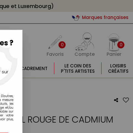
gique et Luxembourg)
Marques françaises
es ?
0
0
Favoris
Compte
Panier
E
LE COIN DES
LOISIRS
ENCADREMENT
E
P'TITS ARTISTES
CRÉATIFS
 sur
ONCE S8
D'autres,
la mesure
its, les
age et/ou
lable sur
er votre
T 59ML ROUGE DE CADMIUM
oir plus,