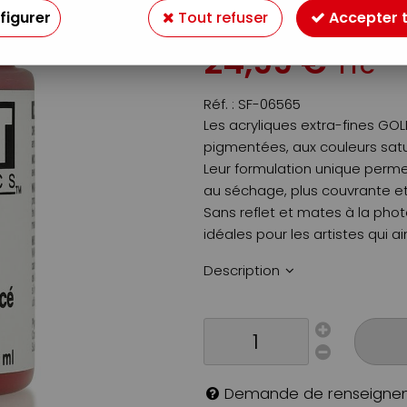
figurer
Tout refuser
Accepter 
Soyez le premier à donner v
24
,
99
€
TTC
Réf. :
SF-06565
Les acryliques extra-fines G
pigmentées, aux couleurs sat
Leur formulation unique perm
au séchage, plus couvrante 
Sans reflet et mates à la phot
idéales pour les artistes qui a
Description
Demande de renseigne