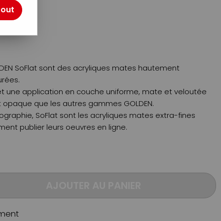
tout
otre avis !
OLDEN SoFlat sont des acryliques mates hautement
urées.
et une application en couche uniforme, mate et veloutée
et opaque que les autres gammes GOLDEN.
ographie, SoFlat sont les acryliques mates extra-fines
iment publier leurs oeuvres en ligne.
AJOUTER AU PANIER
ment