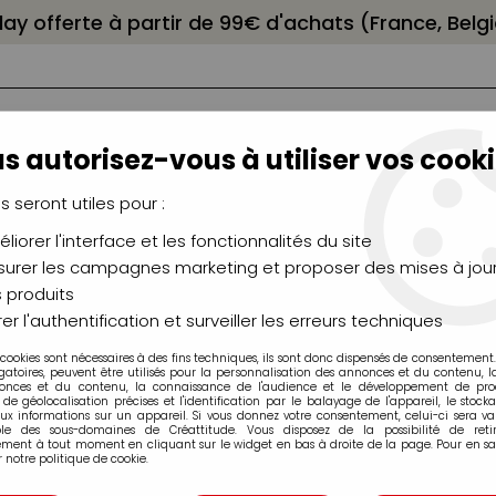
elay offerte à partir de 99€ d'achats (France, Bel
s autorisez-vous à utiliser vos cooki
us seront utiles pour :
liorer l'interface et les fonctionnalités du site
NCEAUX
CHÂSSIS
AÉROGRAPHIE
MODELAG
UTEAUX
CHEVALETS
MODÉLISME
MOULAG
urer les campagnes marketing et proposer des mises à jour
 produits
DEN Mat SoFlat
>
GOLDEN SOFLAT 59ML ROUGE DE CADMIUM F
er l'authentification et surveiller les erreurs techniques
 cookies sont nécessaires à des fins techniques, ils sont donc dispensés de consentement. 
gatoires, peuvent être utilisés pour la personnalisation des annonces et du contenu, 
onces et du contenu, la connaissance de l'audience et le développement de produ
de géolocalisation précises et l'identification par le balayage de l'appareil, le stock
aux informations sur un appareil. Si vous donnez votre consentement, celui-ci sera va
ble des sous-domaines de Créattitude. Vous disposez de la possibilité de retir
GOLDEN SOFLA
ment à tout moment en cliquant sur le widget en bas à droite de la page. Pour en sav
 notre politique de cookie.
FONCE S8