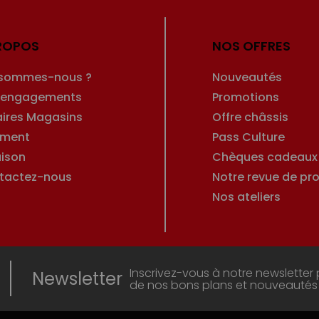
ROPOS
NOS OFFRES
 sommes-nous ?
Nouveautés
 engagements
Promotions
aires Magasins
Offre châssis
ement
Pass Culture
aison
Chèques cadeaux
tactez-nous
Notre revue de pro
Nos ateliers
Inscrivez-vous à notre newsletter 
Newsletter
de nos bons plans et nouveautés