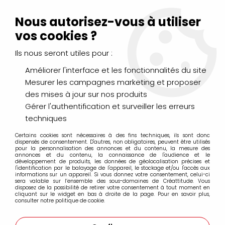
Livraison Mondial Relay offerte à partir de 99€ d'achats
(France, Belgique et Luxembourg)
Nous autorisez-vous à utiliser
Service client
Le Mans
02 43 43 95 56
ou par
mail
vos cookies ?
Ils nous seront utiles pour :
0
Améliorer l'interface et les fonctionnalités du site
Mesurer les campagnes marketing et proposer
Accueil
>
PEINTURES
>
Acrylique
>
Acryliques Extra Fines
>
des mises à jour sur nos produits
Golden Heavy Body Acrylics Extra-Fine
>
ACRYLIQUE EXTRA-
FINE GOLDEN 59ML VERT OXYDE DE CHROME FONCE S3
Gérer l'authentification et surveiller les erreurs
techniques
Certains cookies sont nécessaires à des fins techniques, ils sont donc
dispensés de consentement. D'autres, non obligatoires, peuvent être utilisés
pour la personnalisation des annonces et du contenu, la mesure des
annonces et du contenu, la connaissance de l'audience et le
développement de produits, les données de géolocalisation précises et
l'identification par le balayage de l'appareil, le stockage et/ou l'accès aux
informations sur un appareil. Si vous donnez votre consentement, celui-ci
sera valable sur l’ensemble des sous-domaines de Créattitude. Vous
disposez de la possibilité de retirer votre consentement à tout moment en
cliquant sur le widget en bas à droite de la page. Pour en savoir plus,
consulter notre politique de cookie.