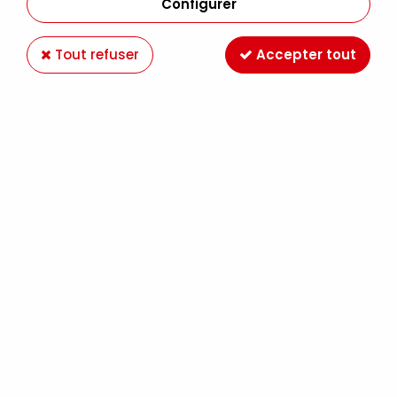
Configurer
Tout refuser
Accepter tout
ACRYLIQUE EXTRA-FINE GOLDEN 59ML VERT
OXYDE DE CHROME FONCE S3
Soyez le premier à donner votre avis !