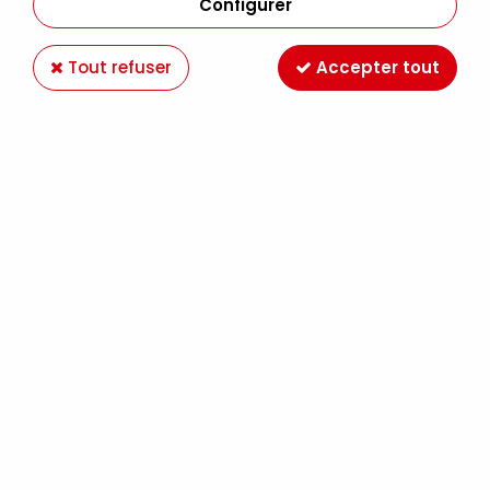
Configurer
Tout refuser
Accepter tout
ACRYLIQUE EXTRA-FINE GOLDEN 59ML JAUNE
DE NAPLES S2
Soyez le premier à donner votre avis !