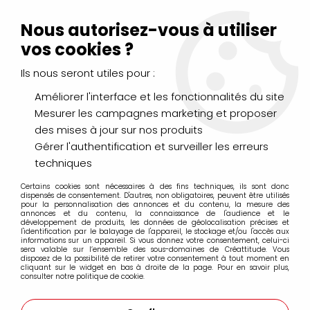
Livraison Mondial Relay offerte à partir de 99€ d'achats
(France, Belgique et Luxembourg)
Nous autorisez-vous à utiliser
Service client
Le Mans
02 43 43 95 56
ou par
mail
vos cookies ?
Ils nous seront utiles pour :
0
Améliorer l'interface et les fonctionnalités du site
Mesurer les campagnes marketing et proposer
Accueil
>
PEINTURES
>
Acrylique
>
Acryliques Extra Fines
>
des mises à jour sur nos produits
Golden Heavy Body Acrylics Extra-Fine
>
ACRYLIQUE EXTRA-
FINE GOLDEN 59ML JAUNE DE NAPLES S2
Gérer l'authentification et surveiller les erreurs
techniques
Certains cookies sont nécessaires à des fins techniques, ils sont donc
dispensés de consentement. D'autres, non obligatoires, peuvent être utilisés
pour la personnalisation des annonces et du contenu, la mesure des
annonces et du contenu, la connaissance de l'audience et le
développement de produits, les données de géolocalisation précises et
l'identification par le balayage de l'appareil, le stockage et/ou l'accès aux
informations sur un appareil. Si vous donnez votre consentement, celui-ci
sera valable sur l’ensemble des sous-domaines de Créattitude. Vous
disposez de la possibilité de retirer votre consentement à tout moment en
cliquant sur le widget en bas à droite de la page. Pour en savoir plus,
consulter notre politique de cookie.