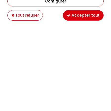
Configurer
Tout refuser
Accepter tout
ENCRE ACRYLIQUE GOLDEN HIGH FLOW 30ML
BLEU FLUO S5
Soyez le premier à donner votre avis !