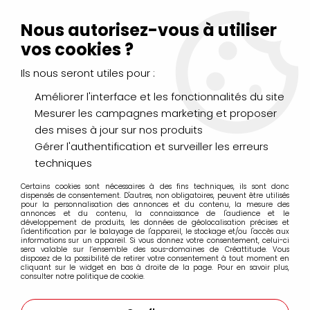
Livraison Mondial Relay offerte à partir de 99€ d'achats
(France, Belgique et Luxembourg)
Nous autorisez-vous à utiliser
Service client
Le Mans
02 43 43 95 56
ou par
mail
vos cookies ?
Ils nous seront utiles pour :
0
Améliorer l'interface et les fonctionnalités du site
Mesurer les campagnes marketing et proposer
Accueil
>
PEINTURES
>
Acrylique
>
des mises à jour sur nos produits
Acrylique GLOSSY LEFRANC BOURGEOIS
>
GLOSSY ACRYLIQUE
TERRE DE SIENNE BRULEE 500ML
Gérer l'authentification et surveiller les erreurs
techniques
Certains cookies sont nécessaires à des fins techniques, ils sont donc
dispensés de consentement. D'autres, non obligatoires, peuvent être utilisés
pour la personnalisation des annonces et du contenu, la mesure des
annonces et du contenu, la connaissance de l'audience et le
développement de produits, les données de géolocalisation précises et
l'identification par le balayage de l'appareil, le stockage et/ou l'accès aux
informations sur un appareil. Si vous donnez votre consentement, celui-ci
sera valable sur l’ensemble des sous-domaines de Créattitude. Vous
disposez de la possibilité de retirer votre consentement à tout moment en
cliquant sur le widget en bas à droite de la page. Pour en savoir plus,
consulter notre politique de cookie.