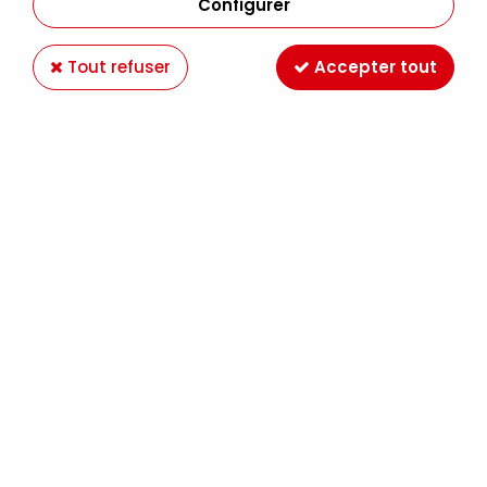
Configurer
Tout refuser
Accepter tout
GLOSSY ACRYLIQUE TERRE DE SIENNE BRULEE
500ML
Soyez le premier à donner votre avis !