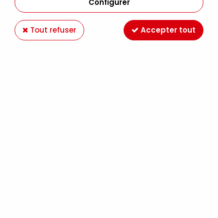
Configurer
Tout refuser
Accepter tout
GEL STUC LIQUITEX 237ML
Soyez le premier à donner votre avis !
18
,
49
€
TTC