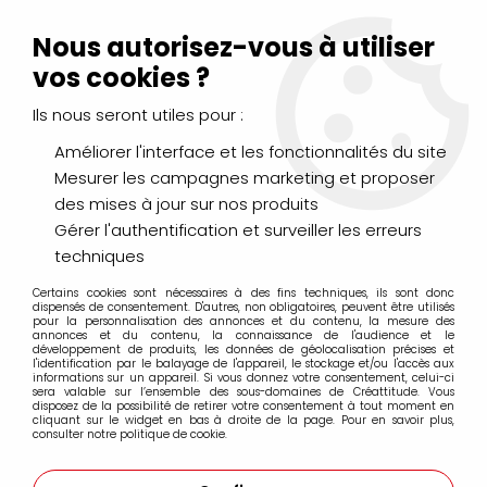
Livraison Mondial Relay offerte à partir de 99€ d'achats
(France, Belgique et Luxembourg)
Nous autorisez-vous à utiliser
Service client
Le Mans
02 43 43 95 56
ou par
mail
vos cookies ?
Ils nous seront utiles pour :
0
Améliorer l'interface et les fonctionnalités du site
Mesurer les campagnes marketing et proposer
Accueil
>
PEINTURES
>
Vernis et Médiums
>
Acrylique
>
GEL
des mises à jour sur nos produits
STUC LIQUITEX 237ML
Gérer l'authentification et surveiller les erreurs
techniques
Certains cookies sont nécessaires à des fins techniques, ils sont donc
dispensés de consentement. D'autres, non obligatoires, peuvent être utilisés
pour la personnalisation des annonces et du contenu, la mesure des
annonces et du contenu, la connaissance de l'audience et le
développement de produits, les données de géolocalisation précises et
l'identification par le balayage de l'appareil, le stockage et/ou l'accès aux
informations sur un appareil. Si vous donnez votre consentement, celui-ci
sera valable sur l’ensemble des sous-domaines de Créattitude. Vous
disposez de la possibilité de retirer votre consentement à tout moment en
cliquant sur le widget en bas à droite de la page. Pour en savoir plus,
consulter notre politique de cookie.