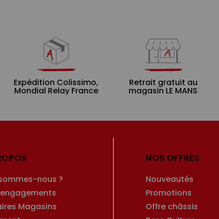
Expédition Colissimo,
Retrait gratuit au
Mondial Relay France
magasin LE MANS
ROPOS
NOS OFFRES
 sommes-nous ?
Nouveautés
 engagements
Promotions
aires Magasins
Offre châssis