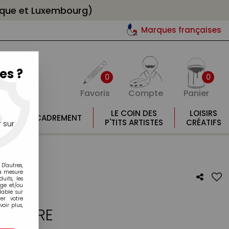
gique et Luxembourg)
Marques françaises
es ?
0
0
Favoris
Compte
Panier
E
LE COIN DES
LOISIRS
ENCADREMENT
E
P'TITS ARTISTES
CRÉATIFS
 sur
D'autres,
la mesure
its, les
age et/ou
lable sur
er votre
oir plus,
 CENDRE