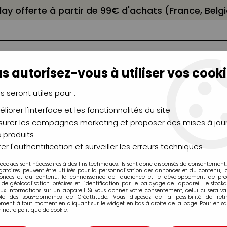
elay offerte à partir de 99€ d'achats (France, Bel
s autorisez-vous à utiliser vos cooki
us seront utiles pour :
liorer l'interface et les fonctionnalités du site
NCEAUX
CHÂSSIS
AÉROGRAPHIE
MODELAG
UTEAUX
CHEVALETS
MODÉLISME
MOULAG
urer les campagnes marketing et proposer des mises à jour
 produits
apbooking
>
Papier UNI
>
BAZZILL CINDER CENDRE
er l'authentification et surveiller les erreurs techniques
 cookies sont nécessaires à des fins techniques, ils sont donc dispensés de consentement. 
gatoires, peuvent être utilisés pour la personnalisation des annonces et du contenu, 
onces et du contenu, la connaissance de l'audience et le développement de produ
de géolocalisation précises et l'identification par le balayage de l'appareil, le stock
aux informations sur un appareil. Si vous donnez votre consentement, celui-ci sera va
ble des sous-domaines de Créattitude. Vous disposez de la possibilité de retir
ment à tout moment en cliquant sur le widget en bas à droite de la page. Pour en sav
BAZZILL CINDER
 notre politique de cookie.