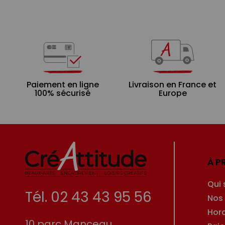
Paiement en ligne
Livraison en France et
100% sécurisé
Europe
À P
Qui
Tél. 02 43 43 95 56
Nos
Hor
10 parc Manceau