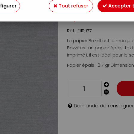
Soyez le premier à donner v
figurer
Tout refuser
Accepter 
0
,
95
€
TTC
Réf. :
11111077
Le papier Bazzill est la marq
Bazzil est un papier épais, te
imprimé). Il est idéal pour le sc
Papier épais : 217 gr Dimension
Demande de renseigne