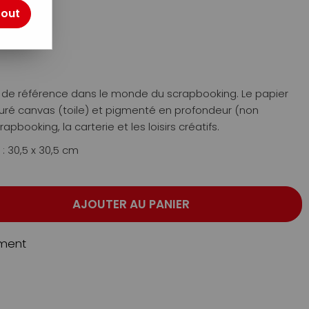
otre avis !
tout
ue de référence dans le monde du scrapbooking. Le papier
xturé canvas (toile) et pigmenté en profondeur (non
rapbooking, la carterie et les loisirs créatifs.
 : 30,5 x 30,5 cm
AJOUTER AU PANIER
ment