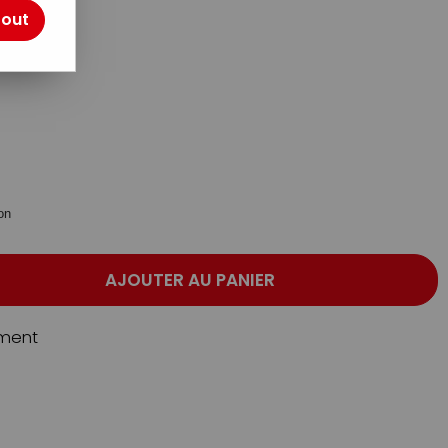
otre avis !
tout
on
AJOUTER AU PANIER
ment