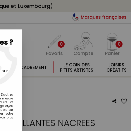
gique et Luxembourg)
Marques françaises
es ?
0
0
Favoris
Compte
Panier
E
LE COIN DES
LOISIRS
ENCADREMENT
E
P'TITS ARTISTES
CRÉATIFS
 sur
D'autres,
la mesure
its, les
age et/ou
lable sur
er votre
oir plus,
UTOCOLLANTES NACREES