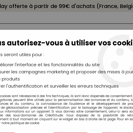
elay offerte à partir de 99€ d'achats (France, Bel
s autorisez-vous à utiliser vos cooki
us seront utiles pour :
liorer l'interface et les fonctionnalités du site
NCEAUX
CHÂSSIS
AÉROGRAPHIE
MODELAG
UTEAUX
CHEVALETS
MODÉLISME
MOULAG
urer les campagnes marketing et proposer des mises à jour
 produits
ts
>
Strass et Dots
>
DEMI PERLES AUTOCOLLANTES NACREES
er l'authentification et surveiller les erreurs techniques
 cookies sont nécessaires à des fins techniques, ils sont donc dispensés de consentement. 
gatoires, peuvent être utilisés pour la personnalisation des annonces et du contenu, 
onces et du contenu, la connaissance de l'audience et le développement de produ
de géolocalisation précises et l'identification par le balayage de l'appareil, le stock
aux informations sur un appareil. Si vous donnez votre consentement, celui-ci sera va
ble des sous-domaines de Créattitude. Vous disposez de la possibilité de retir
ment à tout moment en cliquant sur le widget en bas à droite de la page. Pour en sav
DEMI PERLES A
 notre politique de cookie.