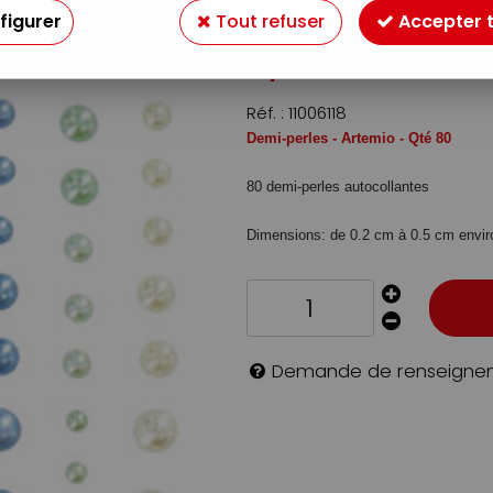
Soyez le premier à donner v
figurer
Tout refuser
Accepter 
2
,
40
€
TTC
Réf. :
11006118
Demi-perles - Artemio - Qté 80
80 demi-perles autocollantes
Dimensions: de 0.2 cm à 0.5 cm envir
Demande de renseigne