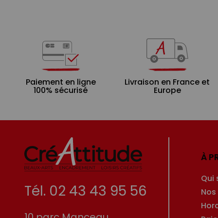
Paiement en ligne
Livraison en France et
100% sécurisé
Europe
À P
Qui
Tél. 02 43 43 95 56
Nos
Hor
10 parc Manceau