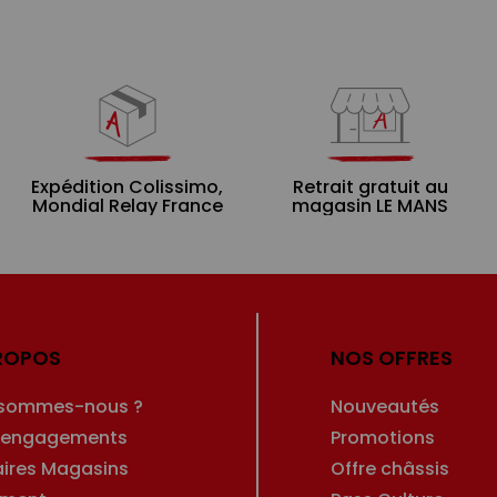
Expédition Colissimo,
Retrait gratuit au
Mondial Relay France
magasin LE MANS
ROPOS
NOS OFFRES
 sommes-nous ?
Nouveautés
 engagements
Promotions
aires Magasins
Offre châssis