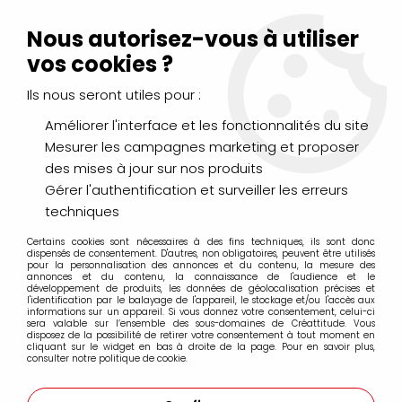
Livraison Mondial Relay offerte à partir de 99€ d'achats
(France, Belgique et Luxembourg)
Nous autorisez-vous à utiliser
Service client
Le Mans
02 43 43 95 56
ou par
mail
vos cookies ?
Ils nous seront utiles pour :
0
Améliorer l'interface et les fonctionnalités du site
Mesurer les campagnes marketing et proposer
Accueil
>
LOISIRS CRÉATIFS
>
Pâte FIMO
>
FIMO Soft
>
FIMO SOFT
des mises à jour sur nos produits
CITRON -10
Gérer l'authentification et surveiller les erreurs
techniques
Certains cookies sont nécessaires à des fins techniques, ils sont donc
dispensés de consentement. D'autres, non obligatoires, peuvent être utilisés
pour la personnalisation des annonces et du contenu, la mesure des
annonces et du contenu, la connaissance de l'audience et le
développement de produits, les données de géolocalisation précises et
l'identification par le balayage de l'appareil, le stockage et/ou l'accès aux
informations sur un appareil. Si vous donnez votre consentement, celui-ci
sera valable sur l’ensemble des sous-domaines de Créattitude. Vous
disposez de la possibilité de retirer votre consentement à tout moment en
cliquant sur le widget en bas à droite de la page. Pour en savoir plus,
consulter notre politique de cookie.