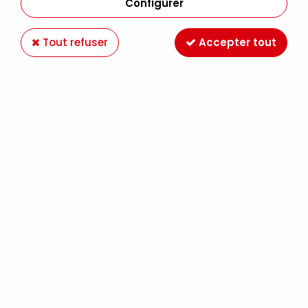
Configurer
Tout refuser
Accepter tout
FIMO SOFT CITRON -10
Soyez le premier à donner votre avis !
2
,
29
€
TTC