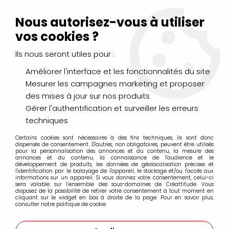
Livraison Mondial Relay offerte à partir de 99€ d'achats
(France, Belgique et Luxembourg)
Nous autorisez-vous à utiliser
Service client
Le Mans
02 43 43 95 56
ou par
mail
vos cookies ?
Ils nous seront utiles pour :
0
Améliorer l'interface et les fonctionnalités du site
Mesurer les campagnes marketing et proposer
Accueil
>
LOISIRS CRÉATIFS
>
Laines et Mercerie créative
>
des mises à jour sur nos produits
Feutrine
>
FEUTRINE A4 VERT
Gérer l'authentification et surveiller les erreurs
techniques
Certains cookies sont nécessaires à des fins techniques, ils sont donc
dispensés de consentement. D'autres, non obligatoires, peuvent être utilisés
pour la personnalisation des annonces et du contenu, la mesure des
annonces et du contenu, la connaissance de l'audience et le
développement de produits, les données de géolocalisation précises et
l'identification par le balayage de l'appareil, le stockage et/ou l'accès aux
informations sur un appareil. Si vous donnez votre consentement, celui-ci
sera valable sur l’ensemble des sous-domaines de Créattitude. Vous
disposez de la possibilité de retirer votre consentement à tout moment en
cliquant sur le widget en bas à droite de la page. Pour en savoir plus,
consulter notre politique de cookie.