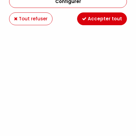
Configurer
Tout refuser
Accepter tout
FEUTRINE A4 VERT
Soyez le premier à donner votre avis !
0
,
75
€
TTC