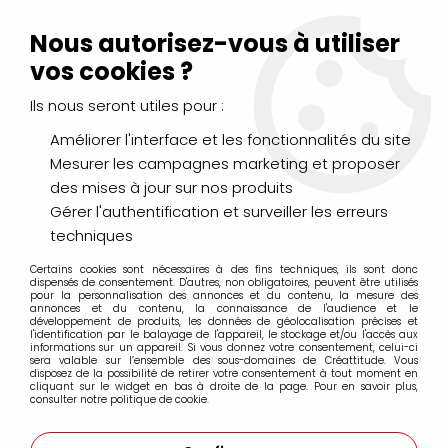
Livraison Mondial Relay offerte à partir de 99€ d'achats
(France, Belgique et Luxembourg)
Nous autorisez-vous à utiliser
Service client
Le Mans
02 43 43 95 56
ou par
mail
vos cookies ?
Ils nous seront utiles pour :
0
Améliorer l'interface et les fonctionnalités du site
Mesurer les campagnes marketing et proposer
Accueil
>
LOISIRS CRÉATIFS
>
Laines et Mercerie créative
>
des mises à jour sur nos produits
Feutrine
>
FEUTRINE 4 MM 30*40 CM BRUN
Gérer l'authentification et surveiller les erreurs
techniques
Certains cookies sont nécessaires à des fins techniques, ils sont donc
dispensés de consentement. D'autres, non obligatoires, peuvent être utilisés
pour la personnalisation des annonces et du contenu, la mesure des
annonces et du contenu, la connaissance de l'audience et le
développement de produits, les données de géolocalisation précises et
l'identification par le balayage de l'appareil, le stockage et/ou l'accès aux
informations sur un appareil. Si vous donnez votre consentement, celui-ci
sera valable sur l’ensemble des sous-domaines de Créattitude. Vous
disposez de la possibilité de retirer votre consentement à tout moment en
cliquant sur le widget en bas à droite de la page. Pour en savoir plus,
consulter notre politique de cookie.