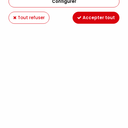
Configurer
Tout refuser
Accepter tout
FEUTRINE 4 MM 30*40 CM BRUN
Soyez le premier à donner votre avis !
3
,
90
€
TTC