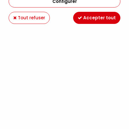
Configurer
Tout refuser
Accepter tout
FEUTRINE 30X30 2MM SIENNE
Soyez le premier à donner votre avis !
1
,
90
€
TTC