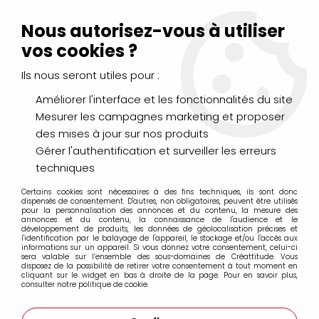
Livraison Mondial Relay offerte à partir de 99€ d'achats
(France, Belgique et Luxembourg)
Nous autorisez-vous à utiliser
Service client
Le Mans
02 43 43 95 56
ou par
mail
vos cookies ?
Ils nous seront utiles pour :
0
Améliorer l'interface et les fonctionnalités du site
Mesurer les campagnes marketing et proposer
Accueil
>
LOISIRS CRÉATIFS
>
Laines et Mercerie créative
>
des mises à jour sur nos produits
Feutrine
>
FEUTRINE 30X30 2MM SIENNE
Gérer l'authentification et surveiller les erreurs
techniques
Certains cookies sont nécessaires à des fins techniques, ils sont donc
dispensés de consentement. D'autres, non obligatoires, peuvent être utilisés
pour la personnalisation des annonces et du contenu, la mesure des
annonces et du contenu, la connaissance de l'audience et le
développement de produits, les données de géolocalisation précises et
l'identification par le balayage de l'appareil, le stockage et/ou l'accès aux
informations sur un appareil. Si vous donnez votre consentement, celui-ci
sera valable sur l’ensemble des sous-domaines de Créattitude. Vous
disposez de la possibilité de retirer votre consentement à tout moment en
cliquant sur le widget en bas à droite de la page. Pour en savoir plus,
consulter notre politique de cookie.