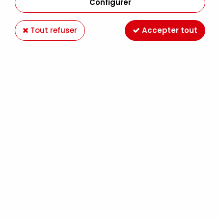
Configurer
Tout refuser
Accepter tout
FEUTRINE 30X30 VERT SAPIN
Soyez le premier à donner votre avis !
1
,
90
€
TTC