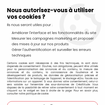
Livraison Mondial Relay offerte à partir de 99€ d'achats
(France, Belgique et Luxembourg)
Nous autorisez-vous à utiliser
Service client
Le Mans
02 43 43 95 56
ou par
mail
vos cookies ?
Ils nous seront utiles pour :
0
Améliorer l'interface et les fonctionnalités du site
Mesurer les campagnes marketing et proposer
Accueil
>
LOISIRS CRÉATIFS
>
Laines et Mercerie créative
>
des mises à jour sur nos produits
Feutrine
>
FEUTRINE 30X30 VERT SAPIN
Gérer l'authentification et surveiller les erreurs
techniques
Certains cookies sont nécessaires à des fins techniques, ils sont donc
dispensés de consentement. D'autres, non obligatoires, peuvent être utilisés
pour la personnalisation des annonces et du contenu, la mesure des
annonces et du contenu, la connaissance de l'audience et le
développement de produits, les données de géolocalisation précises et
l'identification par le balayage de l'appareil, le stockage et/ou l'accès aux
informations sur un appareil. Si vous donnez votre consentement, celui-ci
sera valable sur l’ensemble des sous-domaines de Créattitude. Vous
disposez de la possibilité de retirer votre consentement à tout moment en
cliquant sur le widget en bas à droite de la page. Pour en savoir plus,
consulter notre politique de cookie.