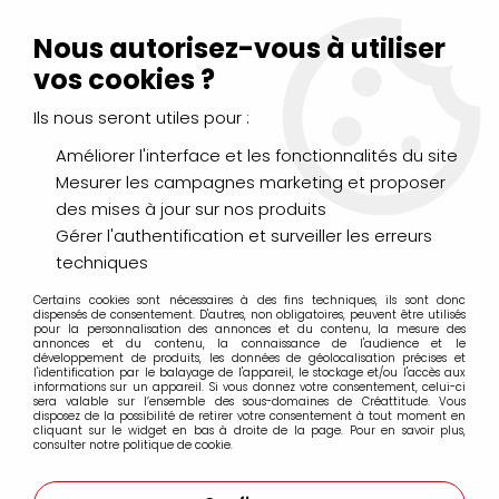
Livraison Mondial Relay offerte à partir de 99€ d'achats
(France, Belgique et Luxembourg)
Nous autorisez-vous à utiliser
Service client
Le Mans
02 43 43 95 56
ou par
mail
vos cookies ?
Ils nous seront utiles pour :
0
Améliorer l'interface et les fonctionnalités du site
Mesurer les campagnes marketing et proposer
Accueil
>
LOISIRS CRÉATIFS
>
Laines et Mercerie créative
>
des mises à jour sur nos produits
Feutrine
>
FEUTRINE 30X30 2MM ORANGE
Gérer l'authentification et surveiller les erreurs
techniques
Certains cookies sont nécessaires à des fins techniques, ils sont donc
dispensés de consentement. D'autres, non obligatoires, peuvent être utilisés
pour la personnalisation des annonces et du contenu, la mesure des
annonces et du contenu, la connaissance de l'audience et le
développement de produits, les données de géolocalisation précises et
l'identification par le balayage de l'appareil, le stockage et/ou l'accès aux
informations sur un appareil. Si vous donnez votre consentement, celui-ci
sera valable sur l’ensemble des sous-domaines de Créattitude. Vous
disposez de la possibilité de retirer votre consentement à tout moment en
cliquant sur le widget en bas à droite de la page. Pour en savoir plus,
consulter notre politique de cookie.