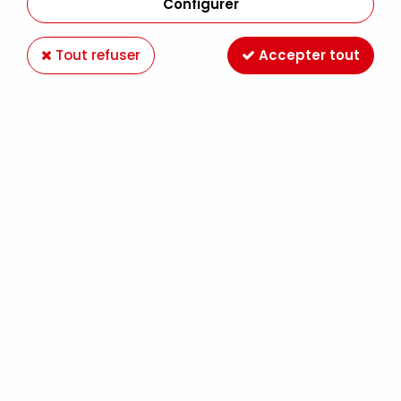
Configurer
Tout refuser
Accepter tout
FEUTRINE 30X30 2MM ORANGE
Soyez le premier à donner votre avis !
1
,
90
€
TTC