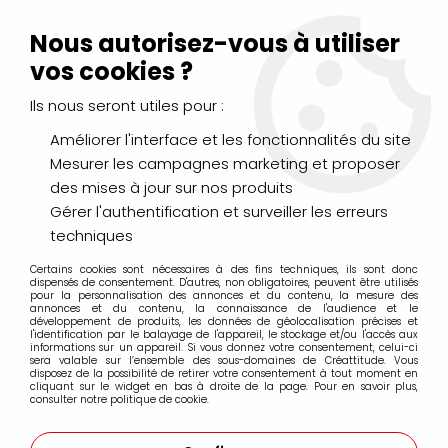
Livraison Mondial Relay offerte à partir de 99€ d'achats
(France, Belgique et Luxembourg)
Nous autorisez-vous à utiliser
Service client
Le Mans
02 43 43 95 56
ou par
mail
vos cookies ?
Ils nous seront utiles pour :
0
Améliorer l'interface et les fonctionnalités du site
Mesurer les campagnes marketing et proposer
Accueil
>
LOISIRS CRÉATIFS
>
Laines et Mercerie créative
>
des mises à jour sur nos produits
Feutrine
>
FEUTRINE 30X30 2MM FUCHSIA
Gérer l'authentification et surveiller les erreurs
techniques
Certains cookies sont nécessaires à des fins techniques, ils sont donc
dispensés de consentement. D'autres, non obligatoires, peuvent être utilisés
pour la personnalisation des annonces et du contenu, la mesure des
annonces et du contenu, la connaissance de l'audience et le
développement de produits, les données de géolocalisation précises et
l'identification par le balayage de l'appareil, le stockage et/ou l'accès aux
informations sur un appareil. Si vous donnez votre consentement, celui-ci
sera valable sur l’ensemble des sous-domaines de Créattitude. Vous
disposez de la possibilité de retirer votre consentement à tout moment en
cliquant sur le widget en bas à droite de la page. Pour en savoir plus,
consulter notre politique de cookie.