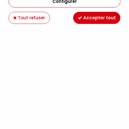
Configurer
Tout refuser
Accepter tout
FEUTRINE 30X30 2MM FUCHSIA
Soyez le premier à donner votre avis !
1
,
90
€
TTC