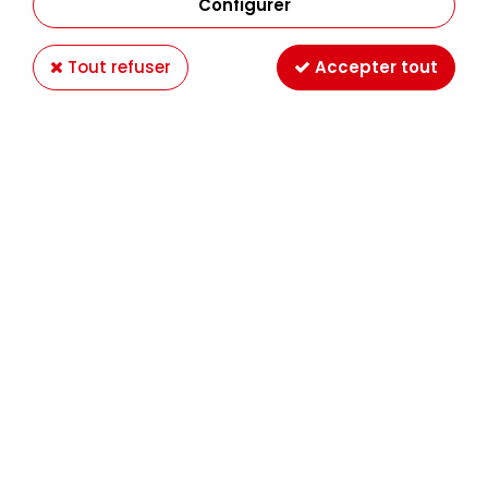
Configurer
Tout refuser
Accepter tout
FEUTRE CALIBRE UNI PIN 0.5MM VERT
Soyez le premier à donner votre avis !
2
,
79
€
TTC