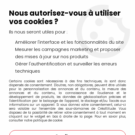
Livraison Mondial Relay offerte à partir de 99€ d'achats
(France, Belgique et Luxembourg)
Nous autorisez-vous à utiliser
Service client
Le Mans
02 43 43 95 56
ou par
mail
vos cookies ?
Ils nous seront utiles pour :
0
Améliorer l'interface et les fonctionnalités du site
Mesurer les campagnes marketing et proposer
Accueil
>
DESSIN & ARTS GRAPHIQUES
>
des mises à jour sur nos produits
Feutres fins à pointes calibrées
>
Feutres Uni Pin Fine Line
>
FEUTRE CALIBRE UNI PIN 0.5MM VERT
Gérer l'authentification et surveiller les erreurs
techniques
Certains cookies sont nécessaires à des fins techniques, ils sont donc
dispensés de consentement. D'autres, non obligatoires, peuvent être utilisés
pour la personnalisation des annonces et du contenu, la mesure des
annonces et du contenu, la connaissance de l'audience et le
développement de produits, les données de géolocalisation précises et
l'identification par le balayage de l'appareil, le stockage et/ou l'accès aux
informations sur un appareil. Si vous donnez votre consentement, celui-ci
sera valable sur l’ensemble des sous-domaines de Créattitude. Vous
disposez de la possibilité de retirer votre consentement à tout moment en
cliquant sur le widget en bas à droite de la page. Pour en savoir plus,
consulter notre politique de cookie.