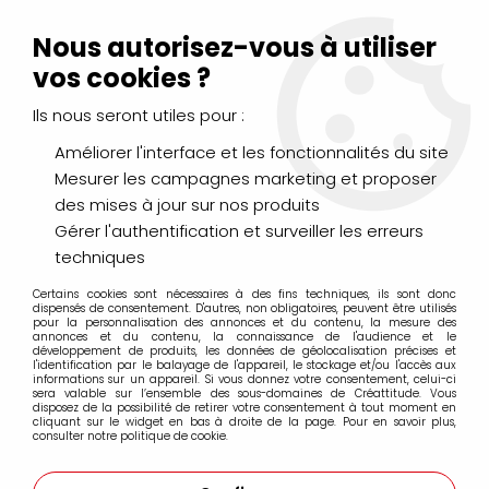
Livraison Mondial Relay offerte à partir de 99€ d'achats
(France, Belgique et Luxembourg)
Nous autorisez-vous à utiliser
Service client
Le Mans
02 43 43 95 56
ou par
mail
vos cookies ?
Ils nous seront utiles pour :
0
Améliorer l'interface et les fonctionnalités du site
Mesurer les campagnes marketing et proposer
Accueil
>
DESSIN & ARTS GRAPHIQUES
>
des mises à jour sur nos produits
Feutres fins à pointes calibrées
>
Feutres Uni Pin Fine Line
>
FEUTRE CALIBRE UNI PIN 1MM NOIR
Gérer l'authentification et surveiller les erreurs
techniques
Certains cookies sont nécessaires à des fins techniques, ils sont donc
dispensés de consentement. D'autres, non obligatoires, peuvent être utilisés
pour la personnalisation des annonces et du contenu, la mesure des
annonces et du contenu, la connaissance de l'audience et le
développement de produits, les données de géolocalisation précises et
l'identification par le balayage de l'appareil, le stockage et/ou l'accès aux
informations sur un appareil. Si vous donnez votre consentement, celui-ci
sera valable sur l’ensemble des sous-domaines de Créattitude. Vous
disposez de la possibilité de retirer votre consentement à tout moment en
cliquant sur le widget en bas à droite de la page. Pour en savoir plus,
consulter notre politique de cookie.