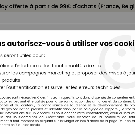
elay offerte à partir de 99€ d'achats (France, Bel
s autorisez-vous à utiliser vos cooki
us seront utiles pour :
liorer l'interface et les fonctionnalités du site
NCEAUX
CHÂSSIS
AÉROGRAPHIE
MODELAG
UTEAUX
CHEVALETS
MODÉLISME
MOULAG
urer les campagnes marketing et proposer des mises à jour
 produits
s calibrées
>
Feutres Uni Pin Fine Line
>
FEUTRE CALIBRE UNI PIN
er l'authentification et surveiller les erreurs techniques
 cookies sont nécessaires à des fins techniques, ils sont donc dispensés de consentement. 
gatoires, peuvent être utilisés pour la personnalisation des annonces et du contenu, 
onces et du contenu, la connaissance de l'audience et le développement de produ
de géolocalisation précises et l'identification par le balayage de l'appareil, le stock
aux informations sur un appareil. Si vous donnez votre consentement, celui-ci sera va
FEUTRE CALIBRE
ble des sous-domaines de Créattitude. Vous disposez de la possibilité de retir
ment à tout moment en cliquant sur le widget en bas à droite de la page. Pour en sav
 notre politique de cookie.
Soyez le premier à donner v