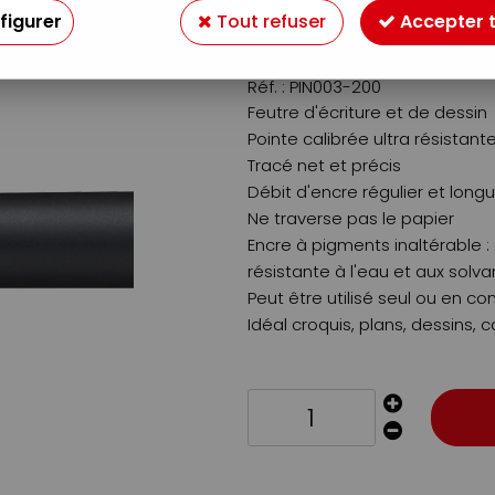
2
,
79
€
figurer
Tout refuser
Accepter 
TTC
Réf. :
PIN003-200
Feutre d'écriture et de dessin
Pointe calibrée ultra résistant
Tracé net et précis
Débit d'encre régulier et long
Ne traverse pas le papier
Encre à pigments inaltérable 
résistante à l'eau et aux solva
Peut être utilisé seul ou en 
Idéal croquis, plans, dessins, c