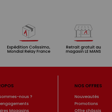
Expédition Colissimo,
Retrait gratuit au
Mondial Relay France
magasin LE MANS
ROPOS
NOS OFFRES
 sommes-nous ?
Nouveautés
 engagements
Promotions
aires Magasins
Offre châssis