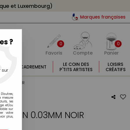
gique et Luxembourg)
Marques françaises
es ?
0
0
Favoris
Compte
Panier
E
LE COIN DES
LOISIRS
ENCADREMENT
E
P'TITS ARTISTES
CRÉATIFS
 sur
 0.03MM NOIR
D'autres,
la mesure
its, les
age et/ou
lable sur
 UNI PIN 0.03MM NOIR
er votre
oir plus,
otre avis !